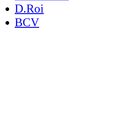
D.Roi
BCV