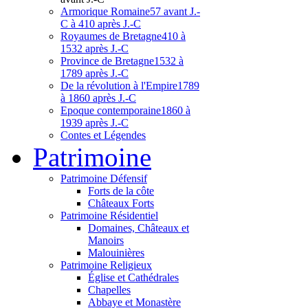
Armorique Romaine
57 avant J.-
C à 410 après J.-C
Royaumes de Bretagne
410 à
1532 après J.-C
Province de Bretagne
1532 à
1789 après J.-C
De la révolution à l'Empire
1789
à 1860 après J.-C
Epoque contemporaine
1860 à
1939 après J.-C
Contes et Légendes
Patri
moine
Patrimoine Défensif
Forts de la côte
Châteaux Forts
Patrimoine Résidentiel
Domaines, Châteaux et
Manoirs
Malouinières
Patrimoine Religieux
Église et Cathédrales
Chapelles
Abbaye et Monastère