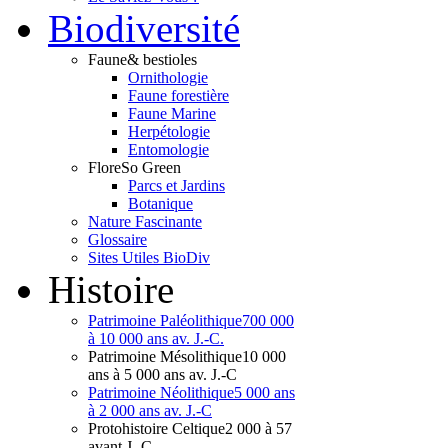
Bio
diversité
Faune
& bestioles
Ornithologie
Faune forestière
Faune Marine
Herpétologie
Entomologie
Flore
So Green
Parcs et Jardins
Botanique
Nature Fascinante
Glossaire
Sites Utiles BioDiv
Hist
oire
Patrimoine Paléolithique
700 000
à 10 000 ans av. J.-C.
Patrimoine Mésolithique
10 000
ans à 5 000 ans av. J.-C
Patrimoine Néolithique
5 000 ans
à 2 000 ans av. J.-C
Protohistoire Celtique
2 000 à 57
avant J.-C