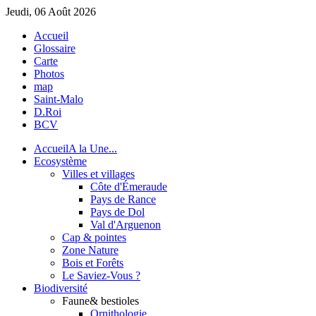
Jeudi, 06 Août 2026
Accueil
Glossaire
Carte
Photos
map
Saint-Malo
D.Roi
BCV
Accueil
A la Une...
Eco
système
Villes et villages
Côte d'Émeraude
Pays de Rance
Pays de Dol
Val d'Arguenon
Cap & pointes
Zone Nature
Bois et Forêts
Le Saviez-Vous ?
Bio
diversité
Faune
& bestioles
Ornithologie