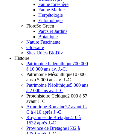
Faune forestière
Faune Marine
Herpétologie
Entomologie
Flore
So Green
Parcs et Jardins
Botanique
Nature Fascinante
Glossaire
Sites Utiles BioDiv
Hist
oire
Patrimoine Paléolithique
700 000
à 10 000 ans av. J.-C.
Patrimoine Mésolithique
10 000
ans à 5 000 ans av. J.-C
Patrimoine Néolithique
5 000 ans
à 2 000 ans av. J.-C
Protohistoire Celtique
2 000 à 57
avant J.-C
Armorique Romaine
57 avant J.-
C à 410 après J.-C
Royaumes de Bretagne
410 à
1532 après J.-C
Province de Bretagne
1532 à
1789 après J.-C