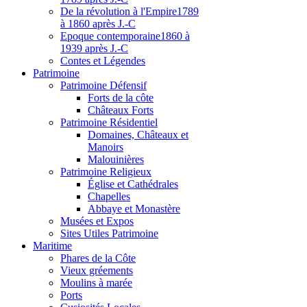
De la révolution à l'Empire
1789
à 1860 après J.-C
Epoque contemporaine
1860 à
1939 après J.-C
Contes et Légendes
Patri
moine
Patrimoine Défensif
Forts de la côte
Châteaux Forts
Patrimoine Résidentiel
Domaines, Châteaux et
Manoirs
Malouinières
Patrimoine Religieux
Église et Cathédrales
Chapelles
Abbaye et Monastère
Musées et Expos
Sites Utiles Patrimoine
Mar
itime
Phares de la Côte
Vieux gréements
Moulins à marée
Ports