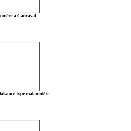
inière à Cancaval
aisance type malouinière