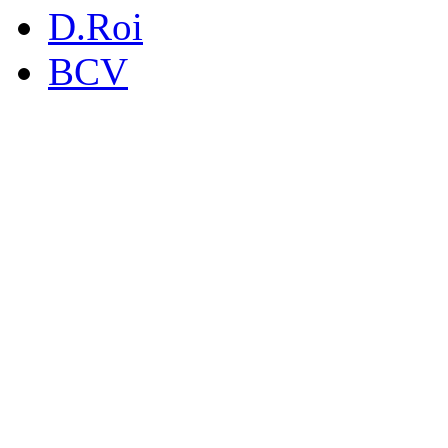
D.Roi
BCV