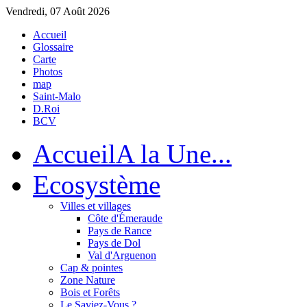
Vendredi, 07 Août 2026
Accueil
Glossaire
Carte
Photos
map
Saint-Malo
D.Roi
BCV
Accueil
A la Une...
Eco
système
Villes et villages
Côte d'Émeraude
Pays de Rance
Pays de Dol
Val d'Arguenon
Cap & pointes
Zone Nature
Bois et Forêts
Le Saviez-Vous ?