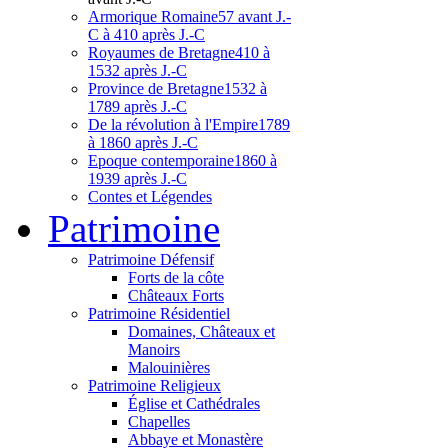
Armorique Romaine
57 avant J.-
C à 410 après J.-C
Royaumes de Bretagne
410 à
1532 après J.-C
Province de Bretagne
1532 à
1789 après J.-C
De la révolution à l'Empire
1789
à 1860 après J.-C
Epoque contemporaine
1860 à
1939 après J.-C
Contes et Légendes
Patri
moine
Patrimoine Défensif
Forts de la côte
Châteaux Forts
Patrimoine Résidentiel
Domaines, Châteaux et
Manoirs
Malouinières
Patrimoine Religieux
Église et Cathédrales
Chapelles
Abbaye et Monastère