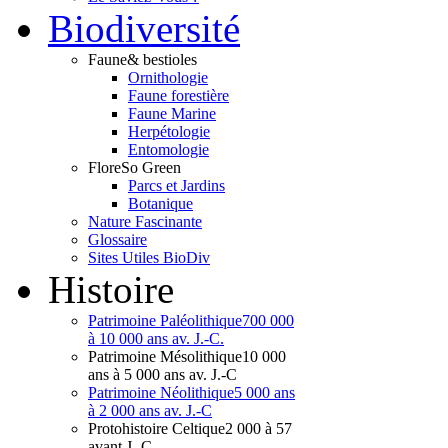
Bio
diversité
Faune
& bestioles
Ornithologie
Faune forestière
Faune Marine
Herpétologie
Entomologie
Flore
So Green
Parcs et Jardins
Botanique
Nature Fascinante
Glossaire
Sites Utiles BioDiv
Hist
oire
Patrimoine Paléolithique
700 000
à 10 000 ans av. J.-C.
Patrimoine Mésolithique
10 000
ans à 5 000 ans av. J.-C
Patrimoine Néolithique
5 000 ans
à 2 000 ans av. J.-C
Protohistoire Celtique
2 000 à 57
avant J.-C