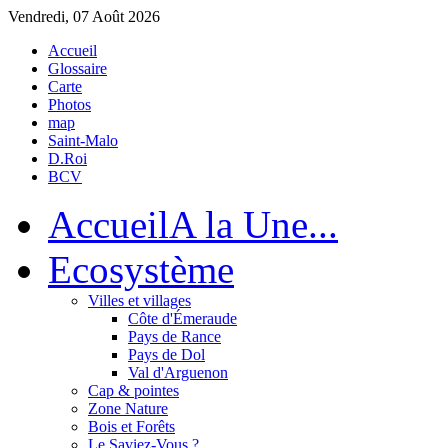
Vendredi, 07 Août 2026
Accueil
Glossaire
Carte
Photos
map
Saint-Malo
D.Roi
BCV
Accueil
A la Une...
Eco
système
Villes et villages
Côte d'Émeraude
Pays de Rance
Pays de Dol
Val d'Arguenon
Cap & pointes
Zone Nature
Bois et Forêts
Le Saviez-Vous ?