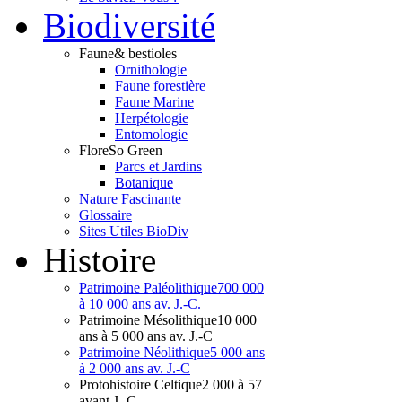
Bio
diversité
Faune
& bestioles
Ornithologie
Faune forestière
Faune Marine
Herpétologie
Entomologie
Flore
So Green
Parcs et Jardins
Botanique
Nature Fascinante
Glossaire
Sites Utiles BioDiv
Hist
oire
Patrimoine Paléolithique
700 000
à 10 000 ans av. J.-C.
Patrimoine Mésolithique
10 000
ans à 5 000 ans av. J.-C
Patrimoine Néolithique
5 000 ans
à 2 000 ans av. J.-C
Protohistoire Celtique
2 000 à 57
avant J.-C