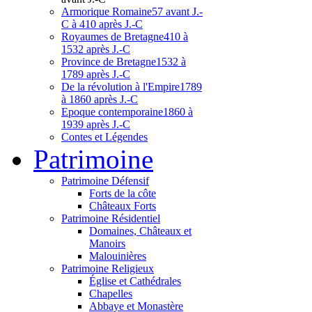
Armorique Romaine
57 avant J.-
C à 410 après J.-C
Royaumes de Bretagne
410 à
1532 après J.-C
Province de Bretagne
1532 à
1789 après J.-C
De la révolution à l'Empire
1789
à 1860 après J.-C
Epoque contemporaine
1860 à
1939 après J.-C
Contes et Légendes
Patri
moine
Patrimoine Défensif
Forts de la côte
Châteaux Forts
Patrimoine Résidentiel
Domaines, Châteaux et
Manoirs
Malouinières
Patrimoine Religieux
Église et Cathédrales
Chapelles
Abbaye et Monastère