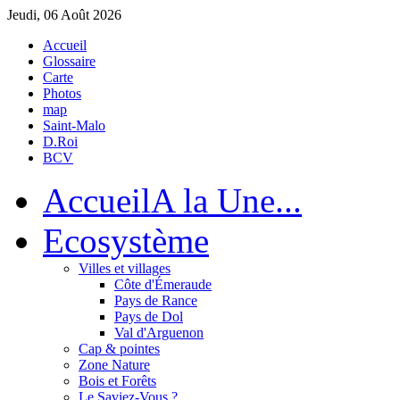
Jeudi, 06 Août 2026
Accueil
Glossaire
Carte
Photos
map
Saint-Malo
D.Roi
BCV
Accueil
A la Une...
Eco
système
Villes et villages
Côte d'Émeraude
Pays de Rance
Pays de Dol
Val d'Arguenon
Cap & pointes
Zone Nature
Bois et Forêts
Le Saviez-Vous ?