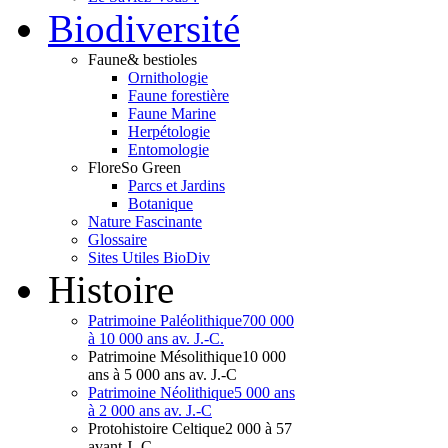
Bio
diversité
Faune
& bestioles
Ornithologie
Faune forestière
Faune Marine
Herpétologie
Entomologie
Flore
So Green
Parcs et Jardins
Botanique
Nature Fascinante
Glossaire
Sites Utiles BioDiv
Hist
oire
Patrimoine Paléolithique
700 000
à 10 000 ans av. J.-C.
Patrimoine Mésolithique
10 000
ans à 5 000 ans av. J.-C
Patrimoine Néolithique
5 000 ans
à 2 000 ans av. J.-C
Protohistoire Celtique
2 000 à 57
avant J.-C