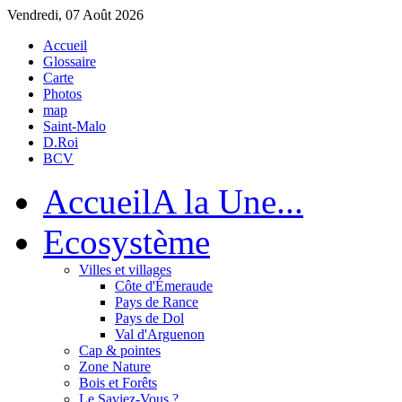
Vendredi, 07 Août 2026
Accueil
Glossaire
Carte
Photos
map
Saint-Malo
D.Roi
BCV
Accueil
A la Une...
Eco
système
Villes et villages
Côte d'Émeraude
Pays de Rance
Pays de Dol
Val d'Arguenon
Cap & pointes
Zone Nature
Bois et Forêts
Le Saviez-Vous ?