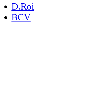
D.Roi
BCV