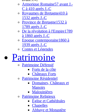
Armorique Romaine
57 avant J.-
C à 410 après J.-C
Royaumes de Bretagne
410 à
1532 après J.-C
Province de Bretagne
1532 à
1789 après J.-C
De la révolution à l'Empire
1789
à 1860 après J.-C
Epoque contemporaine
1860 à
1939 après J.-C
Contes et Légendes
Patri
moine
Patrimoine Défensif
Forts de la côte
Châteaux Forts
Patrimoine Résidentiel
Domaines, Châteaux et
Manoirs
Malouinières
Patrimoine Religieux
Église et Cathédrales
Chapelles
Abbaye et Monastère