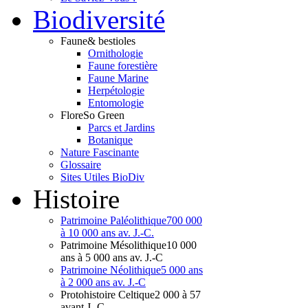
Bio
diversité
Faune
& bestioles
Ornithologie
Faune forestière
Faune Marine
Herpétologie
Entomologie
Flore
So Green
Parcs et Jardins
Botanique
Nature Fascinante
Glossaire
Sites Utiles BioDiv
Hist
oire
Patrimoine Paléolithique
700 000
à 10 000 ans av. J.-C.
Patrimoine Mésolithique
10 000
ans à 5 000 ans av. J.-C
Patrimoine Néolithique
5 000 ans
à 2 000 ans av. J.-C
Protohistoire Celtique
2 000 à 57
avant J.-C