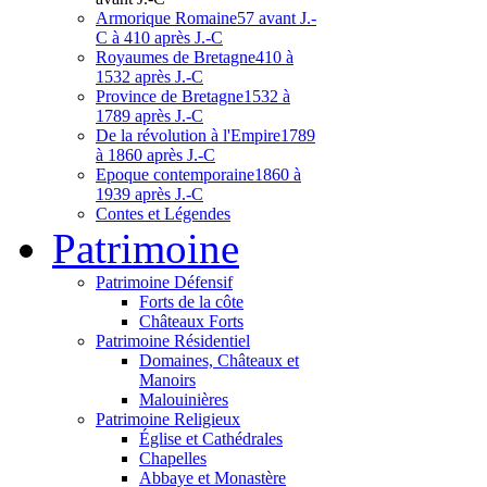
Armorique Romaine
57 avant J.-
C à 410 après J.-C
Royaumes de Bretagne
410 à
1532 après J.-C
Province de Bretagne
1532 à
1789 après J.-C
De la révolution à l'Empire
1789
à 1860 après J.-C
Epoque contemporaine
1860 à
1939 après J.-C
Contes et Légendes
Patri
moine
Patrimoine Défensif
Forts de la côte
Châteaux Forts
Patrimoine Résidentiel
Domaines, Châteaux et
Manoirs
Malouinières
Patrimoine Religieux
Église et Cathédrales
Chapelles
Abbaye et Monastère