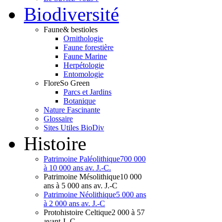
Bio
diversité
Faune
& bestioles
Ornithologie
Faune forestière
Faune Marine
Herpétologie
Entomologie
Flore
So Green
Parcs et Jardins
Botanique
Nature Fascinante
Glossaire
Sites Utiles BioDiv
Hist
oire
Patrimoine Paléolithique
700 000
à 10 000 ans av. J.-C.
Patrimoine Mésolithique
10 000
ans à 5 000 ans av. J.-C
Patrimoine Néolithique
5 000 ans
à 2 000 ans av. J.-C
Protohistoire Celtique
2 000 à 57
avant J.-C