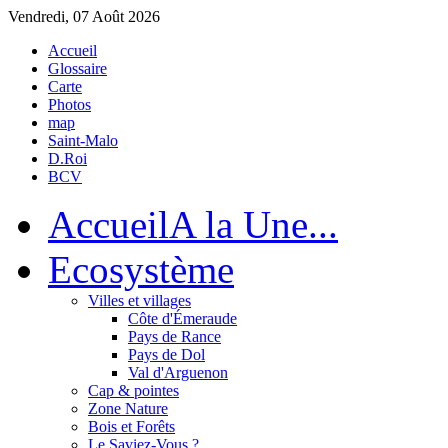
Vendredi, 07 Août 2026
Accueil
Glossaire
Carte
Photos
map
Saint-Malo
D.Roi
BCV
Accueil
A la Une...
Eco
système
Villes et villages
Côte d'Émeraude
Pays de Rance
Pays de Dol
Val d'Arguenon
Cap & pointes
Zone Nature
Bois et Forêts
Le Saviez-Vous ?