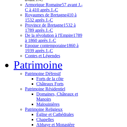
Armorique Romaine
57 avant J.-
C à 410 après J.-C
Royaumes de Bretagne
410 à
1532 après J.-C
Province de Bretagne
1532 à
1789 après J.-C
De la révolution à l'Empire
1789
à 1860 après J.-C
Epoque contemporaine
1860 à
1939 après J.-C
Contes et Légendes
Patri
moine
Patrimoine Défensif
Forts de la côte
Châteaux Forts
Patrimoine Résidentiel
Domaines, Châteaux et
Manoirs
Malouinières
Patrimoine Religieux
Église et Cathédrales
Chapelles
Abbaye et Monastère