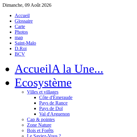
Dimanche, 09 Août 2026
Accueil
Glossaire
Carte
Photos
map
Saint-Malo
D.Roi
BCV
Accueil
A la Une...
Eco
système
Villes et villages
Côte d'Émeraude
Pays de Rance
Pays de Dol
Val d'Arguenon
Cap & pointes
Zone Nature
Bois et Forêts
Le Saviez-Vous ?