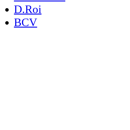
D.Roi
BCV