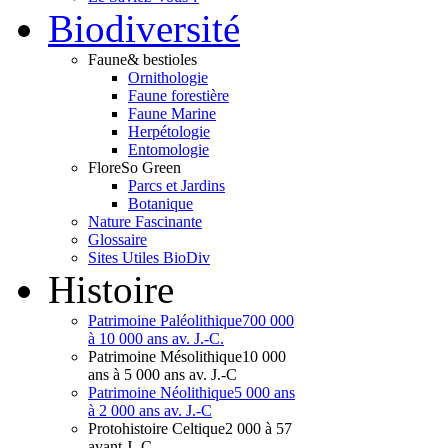
Bio
diversité
Faune
& bestioles
Ornithologie
Faune forestière
Faune Marine
Herpétologie
Entomologie
Flore
So Green
Parcs et Jardins
Botanique
Nature Fascinante
Glossaire
Sites Utiles BioDiv
Hist
oire
Patrimoine Paléolithique
700 000
à 10 000 ans av. J.-C.
Patrimoine Mésolithique
10 000
ans à 5 000 ans av. J.-C
Patrimoine Néolithique
5 000 ans
à 2 000 ans av. J.-C
Protohistoire Celtique
2 000 à 57
avant J.-C