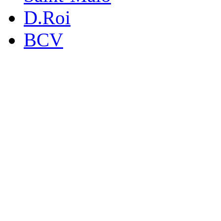
D.Roi
BCV