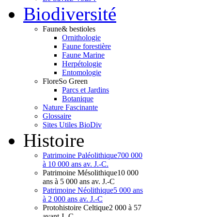
Bio
diversité
Faune
& bestioles
Ornithologie
Faune forestière
Faune Marine
Herpétologie
Entomologie
Flore
So Green
Parcs et Jardins
Botanique
Nature Fascinante
Glossaire
Sites Utiles BioDiv
Hist
oire
Patrimoine Paléolithique
700 000
à 10 000 ans av. J.-C.
Patrimoine Mésolithique
10 000
ans à 5 000 ans av. J.-C
Patrimoine Néolithique
5 000 ans
à 2 000 ans av. J.-C
Protohistoire Celtique
2 000 à 57
avant J.-C