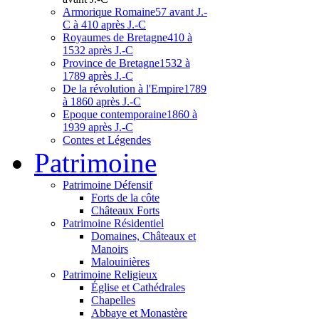
Armorique Romaine
57 avant J.-
C à 410 après J.-C
Royaumes de Bretagne
410 à
1532 après J.-C
Province de Bretagne
1532 à
1789 après J.-C
De la révolution à l'Empire
1789
à 1860 après J.-C
Epoque contemporaine
1860 à
1939 après J.-C
Contes et Légendes
Patri
moine
Patrimoine Défensif
Forts de la côte
Châteaux Forts
Patrimoine Résidentiel
Domaines, Châteaux et
Manoirs
Malouinières
Patrimoine Religieux
Église et Cathédrales
Chapelles
Abbaye et Monastère