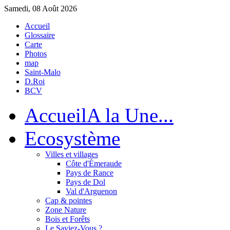
Samedi, 08 Août 2026
Accueil
Glossaire
Carte
Photos
map
Saint-Malo
D.Roi
BCV
Accueil
A la Une...
Eco
système
Villes et villages
Côte d'Émeraude
Pays de Rance
Pays de Dol
Val d'Arguenon
Cap & pointes
Zone Nature
Bois et Forêts
Le Saviez-Vous ?