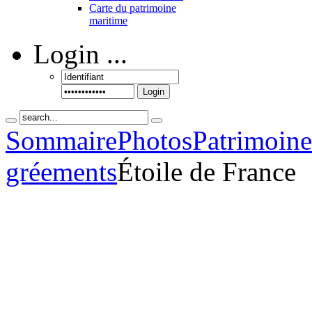
Carte du patrimoine
maritime
Login
...
Login
Sommaire
Photos
Patrimoin
gréements
Étoile de France