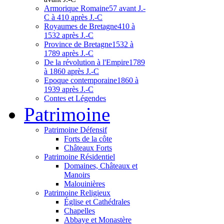
Armorique Romaine
57 avant J.-
C à 410 après J.-C
Royaumes de Bretagne
410 à
1532 après J.-C
Province de Bretagne
1532 à
1789 après J.-C
De la révolution à l'Empire
1789
à 1860 après J.-C
Epoque contemporaine
1860 à
1939 après J.-C
Contes et Légendes
Patri
moine
Patrimoine Défensif
Forts de la côte
Châteaux Forts
Patrimoine Résidentiel
Domaines, Châteaux et
Manoirs
Malouinières
Patrimoine Religieux
Église et Cathédrales
Chapelles
Abbaye et Monastère