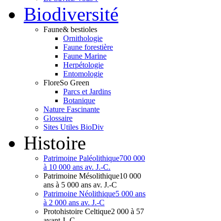
Bio
diversité
Faune
& bestioles
Ornithologie
Faune forestière
Faune Marine
Herpétologie
Entomologie
Flore
So Green
Parcs et Jardins
Botanique
Nature Fascinante
Glossaire
Sites Utiles BioDiv
Hist
oire
Patrimoine Paléolithique
700 000
à 10 000 ans av. J.-C.
Patrimoine Mésolithique
10 000
ans à 5 000 ans av. J.-C
Patrimoine Néolithique
5 000 ans
à 2 000 ans av. J.-C
Protohistoire Celtique
2 000 à 57
avant J.-C