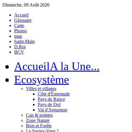
Dimanche, 09 Août 2026
Accueil
Glossaire
Carte
Photos
map
Saint-Malo
D.Roi
BCV
Accueil
A la Une...
Eco
système
Villes et villages
Côte d'Émeraude
Pays de Rance
Pays de Dol
Val d'Arguenon
Cap & pointes
Zone Nature
Bois et Forêts
Le Saviez-Vous ?