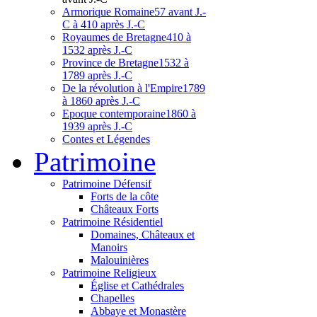
Armorique Romaine
57 avant J.-
C à 410 après J.-C
Royaumes de Bretagne
410 à
1532 après J.-C
Province de Bretagne
1532 à
1789 après J.-C
De la révolution à l'Empire
1789
à 1860 après J.-C
Epoque contemporaine
1860 à
1939 après J.-C
Contes et Légendes
Patri
moine
Patrimoine Défensif
Forts de la côte
Châteaux Forts
Patrimoine Résidentiel
Domaines, Châteaux et
Manoirs
Malouinières
Patrimoine Religieux
Église et Cathédrales
Chapelles
Abbaye et Monastère