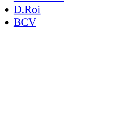
D.Roi
BCV