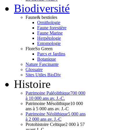
Bio
diversité
Faune
& bestioles
Ornithologie
Faune forestière
Faune Marine
Herpétologie
Entomologie
Flore
So Green
Parcs et Jardins
Botanique
Nature Fascinante
Glossaire
Sites Utiles BioDiv
Hist
oire
Patrimoine Paléolithique
700 000
à 10 000 ans av. J.-C.
Patrimoine Mésolithique
10 000
ans à 5 000 ans av. J.-C
Patrimoine Néolithique
5 000 ans
à 2 000 ans av. J.-C
Protohistoire Celtique
2 000 à 57
avant J.-C