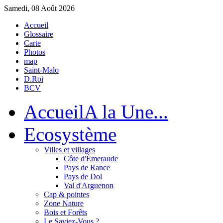
Samedi, 08 Août 2026
Accueil
Glossaire
Carte
Photos
map
Saint-Malo
D.Roi
BCV
Accueil
A la Une...
Eco
système
Villes et villages
Côte d'Émeraude
Pays de Rance
Pays de Dol
Val d'Arguenon
Cap & pointes
Zone Nature
Bois et Forêts
Le Saviez-Vous ?