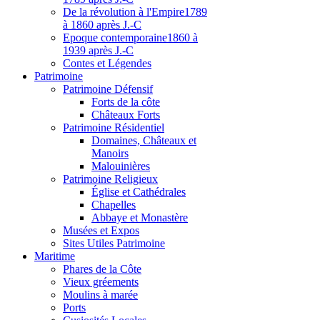
De la révolution à l'Empire
1789
à 1860 après J.-C
Epoque contemporaine
1860 à
1939 après J.-C
Contes et Légendes
Patri
moine
Patrimoine Défensif
Forts de la côte
Châteaux Forts
Patrimoine Résidentiel
Domaines, Châteaux et
Manoirs
Malouinières
Patrimoine Religieux
Église et Cathédrales
Chapelles
Abbaye et Monastère
Musées et Expos
Sites Utiles Patrimoine
Mar
itime
Phares de la Côte
Vieux gréements
Moulins à marée
Ports