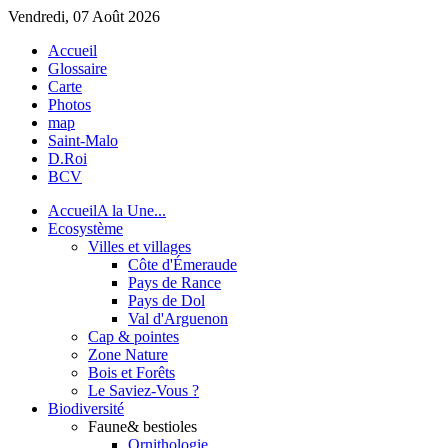
Vendredi, 07 Août 2026
Accueil
Glossaire
Carte
Photos
map
Saint-Malo
D.Roi
BCV
Accueil
A la Une...
Eco
système
Villes et villages
Côte d'Émeraude
Pays de Rance
Pays de Dol
Val d'Arguenon
Cap & pointes
Zone Nature
Bois et Forêts
Le Saviez-Vous ?
Bio
diversité
Faune
& bestioles
Ornithologie