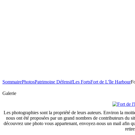
Sommaire
Photos
Patrimoine Défensif
Les Forts
Fort de L'île Harbour
Fo
Galerie
Les photographies sont la propriété de leurs auteurs. Environ la moiti
nous ont été proposées par un grand nombres de contributeurs du si
découvrez une photo vous appartenant, envoyez-nous un mail afin que
retire