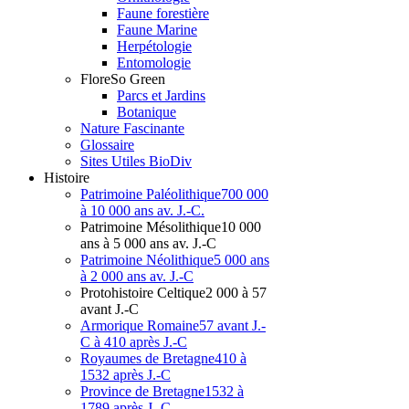
Faune forestière
Faune Marine
Herpétologie
Entomologie
Flore
So Green
Parcs et Jardins
Botanique
Nature Fascinante
Glossaire
Sites Utiles BioDiv
Hist
oire
Patrimoine Paléolithique
700 000
à 10 000 ans av. J.-C.
Patrimoine Mésolithique
10 000
ans à 5 000 ans av. J.-C
Patrimoine Néolithique
5 000 ans
à 2 000 ans av. J.-C
Protohistoire Celtique
2 000 à 57
avant J.-C
Armorique Romaine
57 avant J.-
C à 410 après J.-C
Royaumes de Bretagne
410 à
1532 après J.-C
Province de Bretagne
1532 à
1789 après J.-C