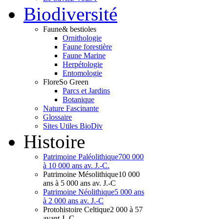
Bio
diversité
Faune
& bestioles
Ornithologie
Faune forestière
Faune Marine
Herpétologie
Entomologie
Flore
So Green
Parcs et Jardins
Botanique
Nature Fascinante
Glossaire
Sites Utiles BioDiv
Hist
oire
Patrimoine Paléolithique
700 000
à 10 000 ans av. J.-C.
Patrimoine Mésolithique
10 000
ans à 5 000 ans av. J.-C
Patrimoine Néolithique
5 000 ans
à 2 000 ans av. J.-C
Protohistoire Celtique
2 000 à 57
avant J.-C