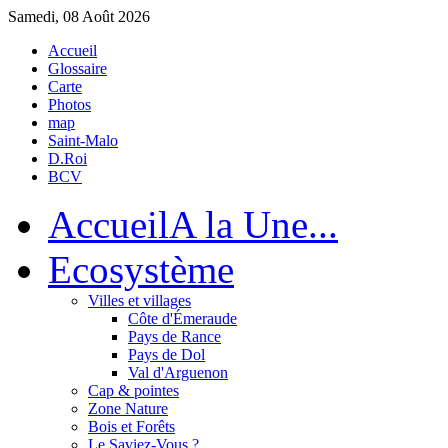
Samedi, 08 Août 2026
Accueil
Glossaire
Carte
Photos
map
Saint-Malo
D.Roi
BCV
Accueil
A la Une...
Eco
système
Villes et villages
Côte d'Émeraude
Pays de Rance
Pays de Dol
Val d'Arguenon
Cap & pointes
Zone Nature
Bois et Forêts
Le Saviez-Vous ?