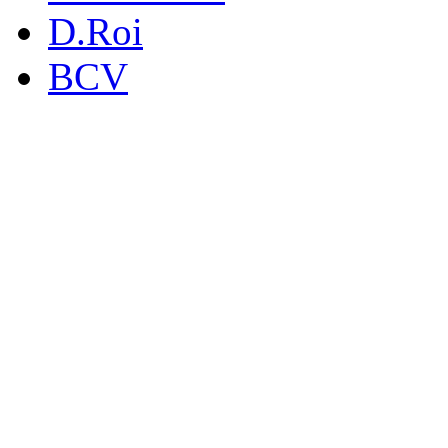
D.Roi
BCV