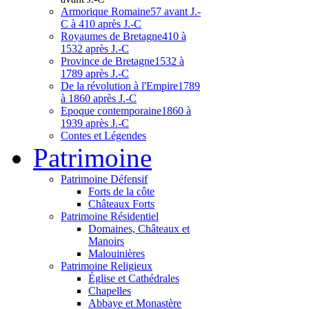
Armorique Romaine
57 avant J.-
C à 410 après J.-C
Royaumes de Bretagne
410 à
1532 après J.-C
Province de Bretagne
1532 à
1789 après J.-C
De la révolution à l'Empire
1789
à 1860 après J.-C
Epoque contemporaine
1860 à
1939 après J.-C
Contes et Légendes
Patri
moine
Patrimoine Défensif
Forts de la côte
Châteaux Forts
Patrimoine Résidentiel
Domaines, Châteaux et
Manoirs
Malouinières
Patrimoine Religieux
Église et Cathédrales
Chapelles
Abbaye et Monastère