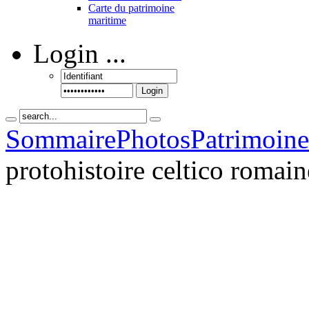
Carte du patrimoine
maritime
Login
...
Login
Sommaire
Photos
Patrimoin
protohistoire celtico romai