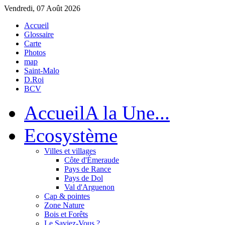
Vendredi, 07 Août 2026
Accueil
Glossaire
Carte
Photos
map
Saint-Malo
D.Roi
BCV
Accueil
A la Une...
Eco
système
Villes et villages
Côte d'Émeraude
Pays de Rance
Pays de Dol
Val d'Arguenon
Cap & pointes
Zone Nature
Bois et Forêts
Le Saviez-Vous ?