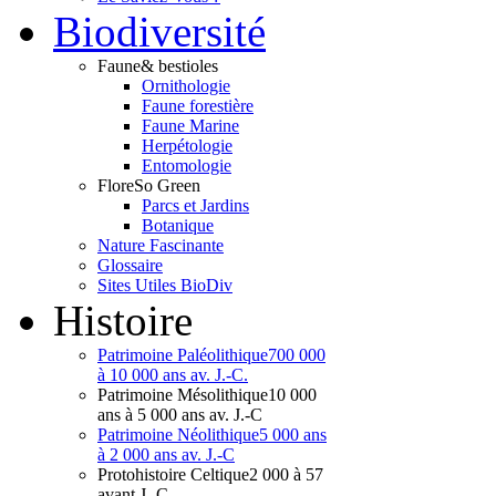
Bio
diversité
Faune
& bestioles
Ornithologie
Faune forestière
Faune Marine
Herpétologie
Entomologie
Flore
So Green
Parcs et Jardins
Botanique
Nature Fascinante
Glossaire
Sites Utiles BioDiv
Hist
oire
Patrimoine Paléolithique
700 000
à 10 000 ans av. J.-C.
Patrimoine Mésolithique
10 000
ans à 5 000 ans av. J.-C
Patrimoine Néolithique
5 000 ans
à 2 000 ans av. J.-C
Protohistoire Celtique
2 000 à 57
avant J.-C