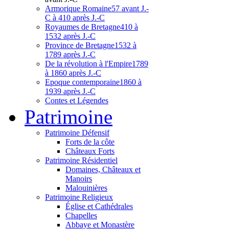
Armorique Romaine
57 avant J.-
C à 410 après J.-C
Royaumes de Bretagne
410 à
1532 après J.-C
Province de Bretagne
1532 à
1789 après J.-C
De la révolution à l'Empire
1789
à 1860 après J.-C
Epoque contemporaine
1860 à
1939 après J.-C
Contes et Légendes
Patri
moine
Patrimoine Défensif
Forts de la côte
Châteaux Forts
Patrimoine Résidentiel
Domaines, Châteaux et
Manoirs
Malouinières
Patrimoine Religieux
Église et Cathédrales
Chapelles
Abbaye et Monastère