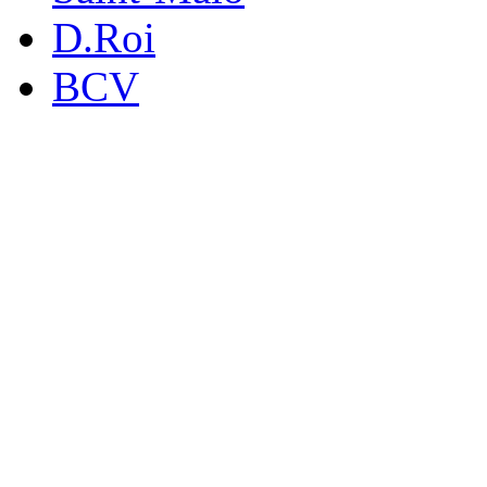
D.Roi
BCV