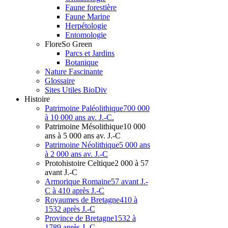
Faune forestière
Faune Marine
Herpétologie
Entomologie
Flore
So Green
Parcs et Jardins
Botanique
Nature Fascinante
Glossaire
Sites Utiles BioDiv
Hist
oire
Patrimoine Paléolithique
700 000
à 10 000 ans av. J.-C.
Patrimoine Mésolithique
10 000
ans à 5 000 ans av. J.-C
Patrimoine Néolithique
5 000 ans
à 2 000 ans av. J.-C
Protohistoire Celtique
2 000 à 57
avant J.-C
Armorique Romaine
57 avant J.-
C à 410 après J.-C
Royaumes de Bretagne
410 à
1532 après J.-C
Province de Bretagne
1532 à
1789 après J.-C