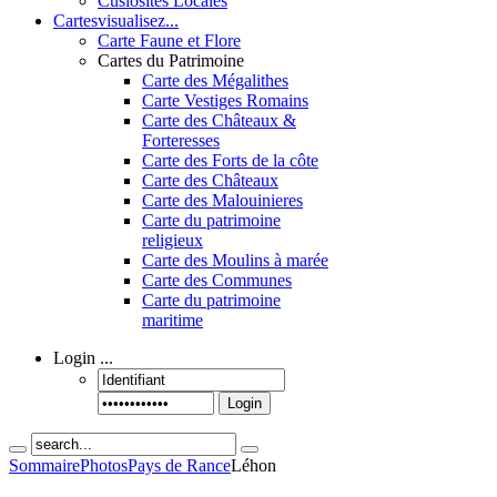
Cusiosités Locales
Cartes
visualisez...
Carte Faune et Flore
Cartes du Patrimoine
Carte des Mégalithes
Carte Vestiges Romains
Carte des Châteaux &
Forteresses
Carte des Forts de la côte
Carte des Châteaux
Carte des Malouinieres
Carte du patrimoine
religieux
Carte des Moulins à marée
Carte des Communes
Carte du patrimoine
maritime
Login
...
Login
Sommaire
Photos
Pays de Rance
Léhon