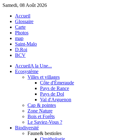
Samedi, 08 Août 2026
Accueil
Glossaire
Carte
Photos
map
Saint-Malo
D.Roi
BCV
Accueil
A la Une...
Eco
système
Villes et villages
Côte d'Émeraude
Pays de Rance
Pays de Dol
Val d'Arguenon
Cap & pointes
Zone Nature
Bois et Forêts
Le Saviez-Vous ?
Bio
diversité
Faune
& bestioles
Ornithologie