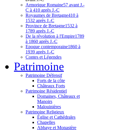
Armorique Romaine
57 avant J.-
C à 410 après J.-C
Royaumes de Bretagne
410 à
1532 après J.-C
Province de Bretagne
1532 à
1789 après J.-C
De la révolution à l'Empire
1789
à 1860 après J.-C
Epoque contemporaine
1860 à
1939 après J.-C
Contes et Légendes
Patri
moine
Patrimoine Défensif
Forts de la côte
Châteaux Forts
Patrimoine Résidentiel
Domaines, Châteaux et
Manoirs
Malouinières
Patrimoine Religieux
Église et Cathédrales
Chapelles
Abbaye et Monastère