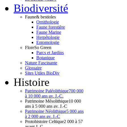
Bio
diversité
Faune
& bestioles
Ornithologie
Faune forestière
Faune Marine
Herpétologie
Entomologie
Flore
So Green
Parcs et Jardins
Botanique
Nature Fascinante
Glossaire
Sites Utiles BioDiv
Hist
oire
Patrimoine Paléolithique
700 000
à 10 000 ans av. J.-C.
Patrimoine Mésolithique
10 000
ans à 5 000 ans av. J.-C
Patrimoine Néolithique
5 000 ans
à 2 000 ans av. J.-C
Protohistoire Celtique
2 000 à 57
avant J.-C