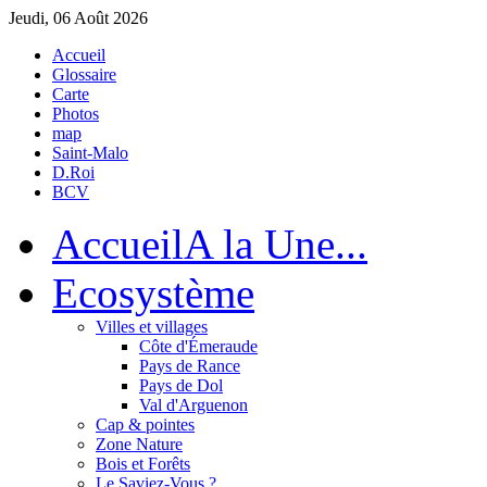
Jeudi, 06 Août 2026
Accueil
Glossaire
Carte
Photos
map
Saint-Malo
D.Roi
BCV
Accueil
A la Une...
Eco
système
Villes et villages
Côte d'Émeraude
Pays de Rance
Pays de Dol
Val d'Arguenon
Cap & pointes
Zone Nature
Bois et Forêts
Le Saviez-Vous ?