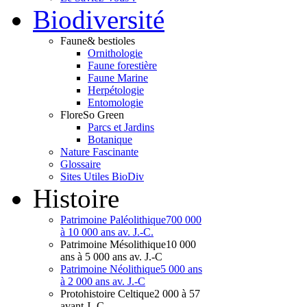
Bio
diversité
Faune
& bestioles
Ornithologie
Faune forestière
Faune Marine
Herpétologie
Entomologie
Flore
So Green
Parcs et Jardins
Botanique
Nature Fascinante
Glossaire
Sites Utiles BioDiv
Hist
oire
Patrimoine Paléolithique
700 000
à 10 000 ans av. J.-C.
Patrimoine Mésolithique
10 000
ans à 5 000 ans av. J.-C
Patrimoine Néolithique
5 000 ans
à 2 000 ans av. J.-C
Protohistoire Celtique
2 000 à 57
avant J.-C