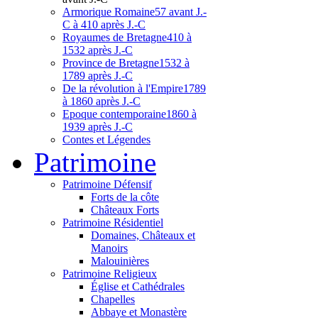
Armorique Romaine
57 avant J.-
C à 410 après J.-C
Royaumes de Bretagne
410 à
1532 après J.-C
Province de Bretagne
1532 à
1789 après J.-C
De la révolution à l'Empire
1789
à 1860 après J.-C
Epoque contemporaine
1860 à
1939 après J.-C
Contes et Légendes
Patri
moine
Patrimoine Défensif
Forts de la côte
Châteaux Forts
Patrimoine Résidentiel
Domaines, Châteaux et
Manoirs
Malouinières
Patrimoine Religieux
Église et Cathédrales
Chapelles
Abbaye et Monastère