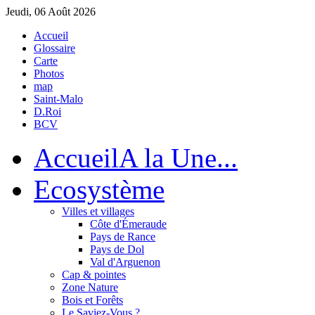
Jeudi, 06 Août 2026
Accueil
Glossaire
Carte
Photos
map
Saint-Malo
D.Roi
BCV
Accueil
A la Une...
Eco
système
Villes et villages
Côte d'Émeraude
Pays de Rance
Pays de Dol
Val d'Arguenon
Cap & pointes
Zone Nature
Bois et Forêts
Le Saviez-Vous ?