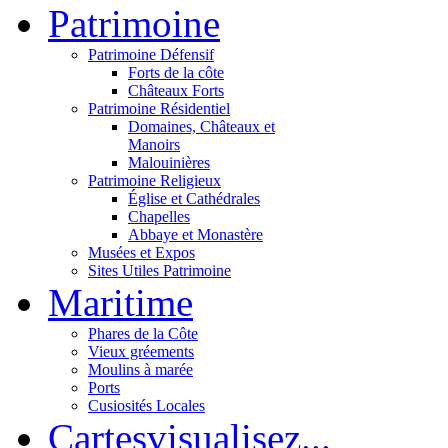
Patri
moine
Patrimoine Défensif
Forts de la côte
Châteaux Forts
Patrimoine Résidentiel
Domaines, Châteaux et
Manoirs
Malouinières
Patrimoine Religieux
Église et Cathédrales
Chapelles
Abbaye et Monastère
Musées et Expos
Sites Utiles Patrimoine
Mar
itime
Phares de la Côte
Vieux gréements
Moulins à marée
Ports
Cusiosités Locales
Cartes
visualisez...