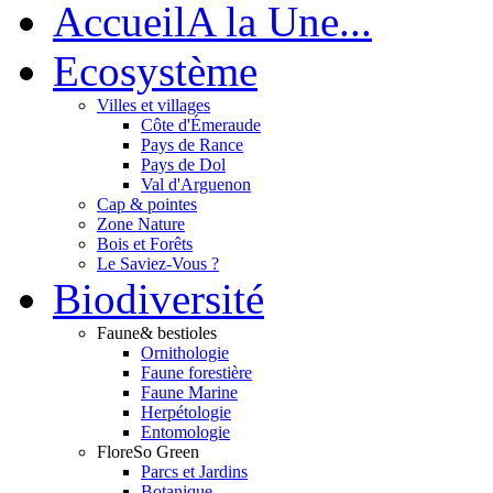
Accueil
A la Une...
Eco
système
Villes et villages
Côte d'Émeraude
Pays de Rance
Pays de Dol
Val d'Arguenon
Cap & pointes
Zone Nature
Bois et Forêts
Le Saviez-Vous ?
Bio
diversité
Faune
& bestioles
Ornithologie
Faune forestière
Faune Marine
Herpétologie
Entomologie
Flore
So Green
Parcs et Jardins
Botanique