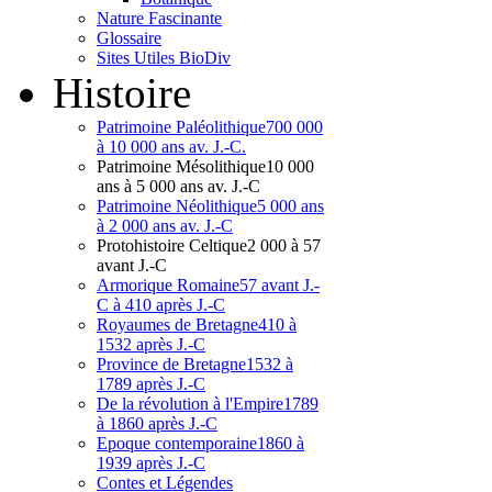
Nature Fascinante
Glossaire
Sites Utiles BioDiv
Hist
oire
Patrimoine Paléolithique
700 000
à 10 000 ans av. J.-C.
Patrimoine Mésolithique
10 000
ans à 5 000 ans av. J.-C
Patrimoine Néolithique
5 000 ans
à 2 000 ans av. J.-C
Protohistoire Celtique
2 000 à 57
avant J.-C
Armorique Romaine
57 avant J.-
C à 410 après J.-C
Royaumes de Bretagne
410 à
1532 après J.-C
Province de Bretagne
1532 à
1789 après J.-C
De la révolution à l'Empire
1789
à 1860 après J.-C
Epoque contemporaine
1860 à
1939 après J.-C
Contes et Légendes