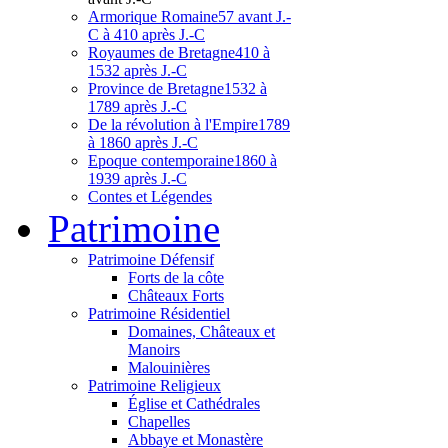
Armorique Romaine
57 avant J.-
C à 410 après J.-C
Royaumes de Bretagne
410 à
1532 après J.-C
Province de Bretagne
1532 à
1789 après J.-C
De la révolution à l'Empire
1789
à 1860 après J.-C
Epoque contemporaine
1860 à
1939 après J.-C
Contes et Légendes
Patri
moine
Patrimoine Défensif
Forts de la côte
Châteaux Forts
Patrimoine Résidentiel
Domaines, Châteaux et
Manoirs
Malouinières
Patrimoine Religieux
Église et Cathédrales
Chapelles
Abbaye et Monastère