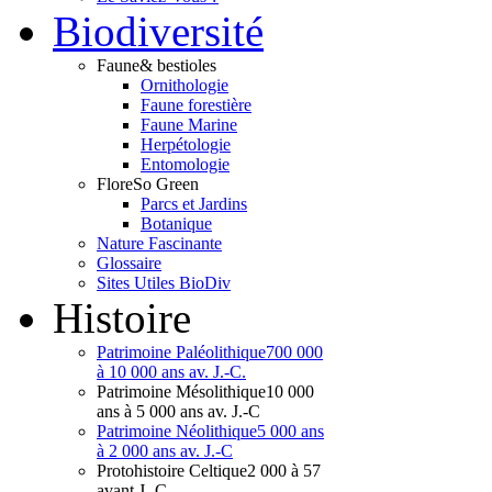
Bio
diversité
Faune
& bestioles
Ornithologie
Faune forestière
Faune Marine
Herpétologie
Entomologie
Flore
So Green
Parcs et Jardins
Botanique
Nature Fascinante
Glossaire
Sites Utiles BioDiv
Hist
oire
Patrimoine Paléolithique
700 000
à 10 000 ans av. J.-C.
Patrimoine Mésolithique
10 000
ans à 5 000 ans av. J.-C
Patrimoine Néolithique
5 000 ans
à 2 000 ans av. J.-C
Protohistoire Celtique
2 000 à 57
avant J.-C