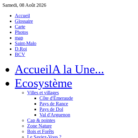
Samedi, 08 Août 2026
Accueil
Glossaire
Carte
Photos
map
Saint-Malo
D.Roi
BCV
Accueil
A la Une...
Eco
système
Villes et villages
Côte d'Émeraude
Pays de Rance
Pays de Dol
Val d'Arguenon
Cap & pointes
Zone Nature
Bois et Forêts
Le Saviez-Vous ?