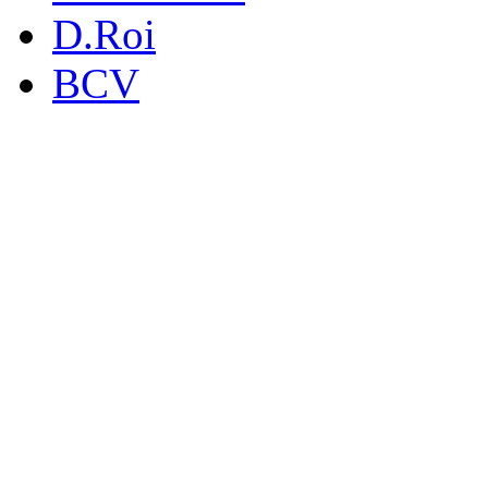
D.Roi
BCV