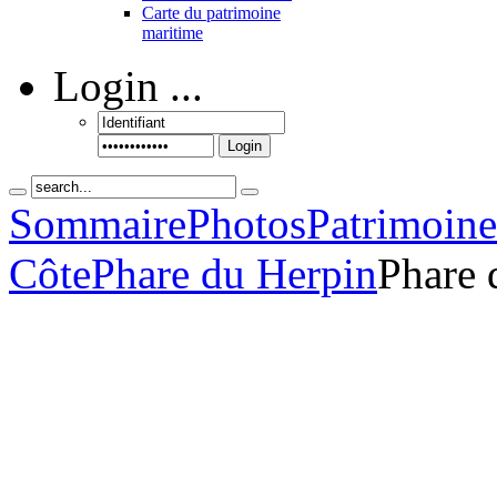
Carte du patrimoine
maritime
Login
...
Login
Sommaire
Photos
Patrimoin
Côte
Phare du Herpin
Phare 