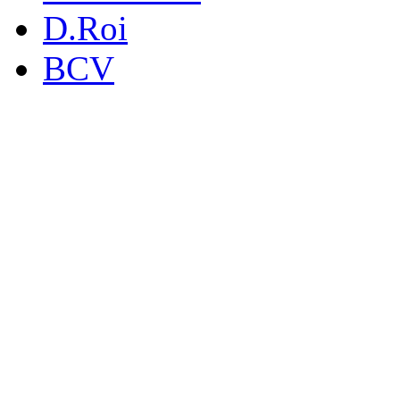
D.Roi
BCV