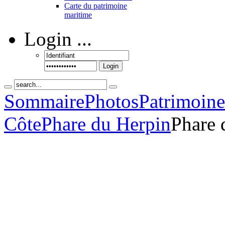
Carte du patrimoine
maritime
Login
...
Login
Sommaire
Photos
Patrimoin
Côte
Phare du Herpin
Phare 