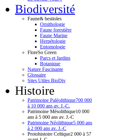
Bio
diversité
Faune
& bestioles
Ornithologie
Faune forestière
Faune Marine
Herpétologie
Entomologie
Flore
So Green
Parcs et Jardins
Botanique
Nature Fascinante
Glossaire
Sites Utiles BioDiv
Hist
oire
Patrimoine Paléolithique
700 000
à 10 000 ans av. J.-C.
Patrimoine Mésolithique
10 000
ans à 5 000 ans av. J.-C
Patrimoine Néolithique
5 000 ans
à 2 000 ans av. J.-C
Protohistoire Celtique
2 000 à 57
avant J.-C