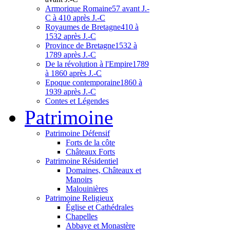
Armorique Romaine
57 avant J.-
C à 410 après J.-C
Royaumes de Bretagne
410 à
1532 après J.-C
Province de Bretagne
1532 à
1789 après J.-C
De la révolution à l'Empire
1789
à 1860 après J.-C
Epoque contemporaine
1860 à
1939 après J.-C
Contes et Légendes
Patri
moine
Patrimoine Défensif
Forts de la côte
Châteaux Forts
Patrimoine Résidentiel
Domaines, Châteaux et
Manoirs
Malouinières
Patrimoine Religieux
Église et Cathédrales
Chapelles
Abbaye et Monastère