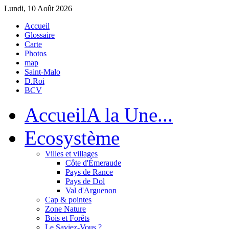
Lundi, 10 Août 2026
Accueil
Glossaire
Carte
Photos
map
Saint-Malo
D.Roi
BCV
Accueil
A la Une...
Eco
système
Villes et villages
Côte d'Émeraude
Pays de Rance
Pays de Dol
Val d'Arguenon
Cap & pointes
Zone Nature
Bois et Forêts
Le Saviez-Vous ?