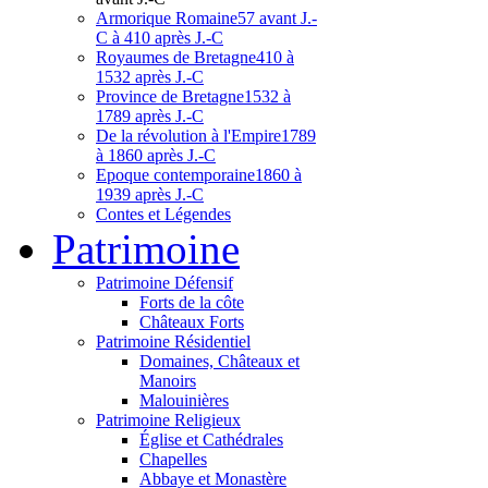
Armorique Romaine
57 avant J.-
C à 410 après J.-C
Royaumes de Bretagne
410 à
1532 après J.-C
Province de Bretagne
1532 à
1789 après J.-C
De la révolution à l'Empire
1789
à 1860 après J.-C
Epoque contemporaine
1860 à
1939 après J.-C
Contes et Légendes
Patri
moine
Patrimoine Défensif
Forts de la côte
Châteaux Forts
Patrimoine Résidentiel
Domaines, Châteaux et
Manoirs
Malouinières
Patrimoine Religieux
Église et Cathédrales
Chapelles
Abbaye et Monastère