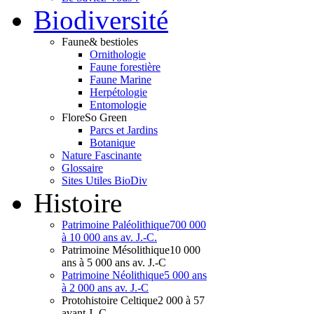
Bio
diversité
Faune
& bestioles
Ornithologie
Faune forestière
Faune Marine
Herpétologie
Entomologie
Flore
So Green
Parcs et Jardins
Botanique
Nature Fascinante
Glossaire
Sites Utiles BioDiv
Hist
oire
Patrimoine Paléolithique
700 000
à 10 000 ans av. J.-C.
Patrimoine Mésolithique
10 000
ans à 5 000 ans av. J.-C
Patrimoine Néolithique
5 000 ans
à 2 000 ans av. J.-C
Protohistoire Celtique
2 000 à 57
avant J.-C