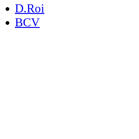
D.Roi
BCV