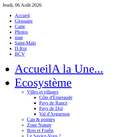
Jeudi, 06 Août 2026
Accueil
Glossaire
Carte
Photos
map
Saint-Malo
D.Roi
BCV
Accueil
A la Une...
Eco
système
Villes et villages
Côte d'Émeraude
Pays de Rance
Pays de Dol
Val d'Arguenon
Cap & pointes
Zone Nature
Bois et Forêts
Le Saviez-Vous ?