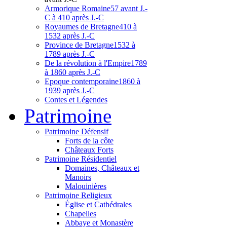
Armorique Romaine
57 avant J.-
C à 410 après J.-C
Royaumes de Bretagne
410 à
1532 après J.-C
Province de Bretagne
1532 à
1789 après J.-C
De la révolution à l'Empire
1789
à 1860 après J.-C
Epoque contemporaine
1860 à
1939 après J.-C
Contes et Légendes
Patri
moine
Patrimoine Défensif
Forts de la côte
Châteaux Forts
Patrimoine Résidentiel
Domaines, Châteaux et
Manoirs
Malouinières
Patrimoine Religieux
Église et Cathédrales
Chapelles
Abbaye et Monastère