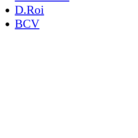
D.Roi
BCV