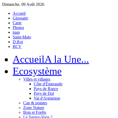
Dimanche, 09 Août 2026
Accueil
Glossaire
Carte
Photos
map
Saint-Malo
D.Roi
BCV
Accueil
A la Une...
Eco
système
Villes et villages
Côte d'Émeraude
Pays de Rance
Pays de Dol
Val d'Arguenon
Cap & pointes
Zone Nature
Bois et Forêts
Le Saviez-Vous ?