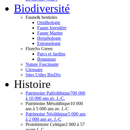
Bio
diversité
Faune
& bestioles
Ornithologie
Faune forestière
Faune Marine
Herpétologie
Entomologie
Flore
So Green
Parcs et Jardins
Botanique
Nature Fascinante
Glossaire
Sites Utiles BioDiv
Hist
oire
Patrimoine Paléolithique
700 000
à 10 000 ans av. J.-C.
Patrimoine Mésolithique
10 000
ans à 5 000 ans av. J.-C
Patrimoine Néolithique
5 000 ans
à 2 000 ans av. J.-C
Protohistoire Celtique
2 000 à 57
avant J.-C