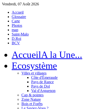
Vendredi, 07 Août 2026
Accueil
Glossaire
Carte
Photos
map
Saint-Malo
D.Roi
BCV
Accueil
A la Une...
Eco
système
Villes et villages
Côte d'Émeraude
Pays de Rance
Pays de Dol
Val d'Arguenon
Cap & pointes
Zone Nature
Bois et Forêts
Le Saviez-Vous ?