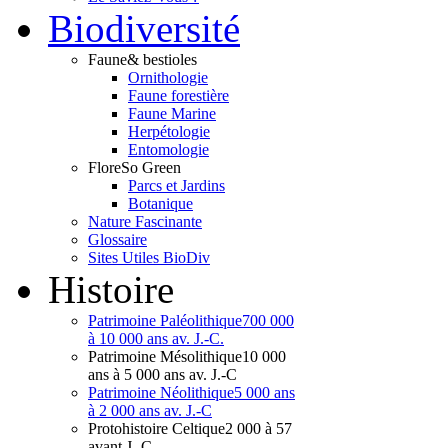
Bio
diversité
Faune
& bestioles
Ornithologie
Faune forestière
Faune Marine
Herpétologie
Entomologie
Flore
So Green
Parcs et Jardins
Botanique
Nature Fascinante
Glossaire
Sites Utiles BioDiv
Hist
oire
Patrimoine Paléolithique
700 000
à 10 000 ans av. J.-C.
Patrimoine Mésolithique
10 000
ans à 5 000 ans av. J.-C
Patrimoine Néolithique
5 000 ans
à 2 000 ans av. J.-C
Protohistoire Celtique
2 000 à 57
avant J.-C