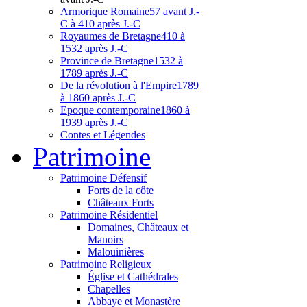
Armorique Romaine
57 avant J.-
C à 410 après J.-C
Royaumes de Bretagne
410 à
1532 après J.-C
Province de Bretagne
1532 à
1789 après J.-C
De la révolution à l'Empire
1789
à 1860 après J.-C
Epoque contemporaine
1860 à
1939 après J.-C
Contes et Légendes
Patri
moine
Patrimoine Défensif
Forts de la côte
Châteaux Forts
Patrimoine Résidentiel
Domaines, Châteaux et
Manoirs
Malouinières
Patrimoine Religieux
Église et Cathédrales
Chapelles
Abbaye et Monastère