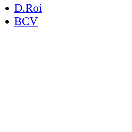
D.Roi
BCV