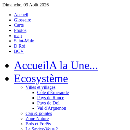
Dimanche, 09 Août 2026
Accueil
Glossaire
Carte
Photos
map
Saint-Malo
D.Roi
BCV
Accueil
A la Une...
Eco
système
Villes et villages
Côte d'Émeraude
Pays de Rance
Pays de Dol
Val d'Arguenon
Cap & pointes
Zone Nature
Bois et Forêts
Le Saviez-Vous ?