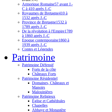
Armorique Romaine
57 avant J.-
C à 410 après J.-C
Royaumes de Bretagne
410 à
1532 après J.-C
Province de Bretagne
1532 à
1789 après J.-C
De la révolution à l'Empire
1789
à 1860 après J.-C
Epoque contemporaine
1860 à
1939 après J.-C
Contes et Légendes
Patri
moine
Patrimoine Défensif
Forts de la côte
Châteaux Forts
Patrimoine Résidentiel
Domaines, Châteaux et
Manoirs
Malouinières
Patrimoine Religieux
Église et Cathédrales
Chapelles
Abbaye et Monastère