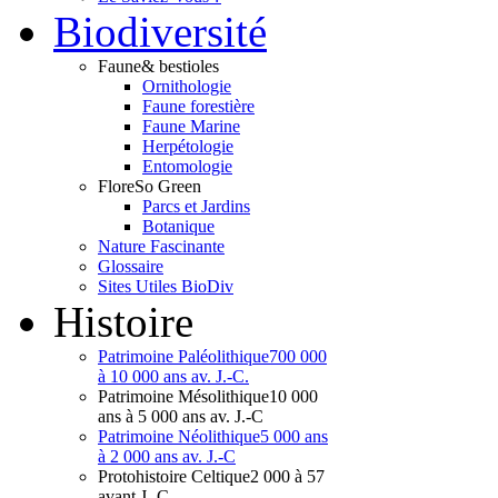
Bio
diversité
Faune
& bestioles
Ornithologie
Faune forestière
Faune Marine
Herpétologie
Entomologie
Flore
So Green
Parcs et Jardins
Botanique
Nature Fascinante
Glossaire
Sites Utiles BioDiv
Hist
oire
Patrimoine Paléolithique
700 000
à 10 000 ans av. J.-C.
Patrimoine Mésolithique
10 000
ans à 5 000 ans av. J.-C
Patrimoine Néolithique
5 000 ans
à 2 000 ans av. J.-C
Protohistoire Celtique
2 000 à 57
avant J.-C