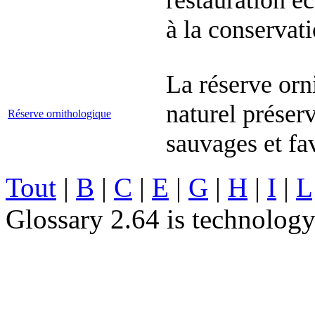
restauration é
à la conservati
La réserve orn
naturel préserv
Réserve ornithologique
sauvages et fa
Tout
|
B
|
C
|
E
|
G
|
H
|
I
|
L
Glossary 2.64 is technolog