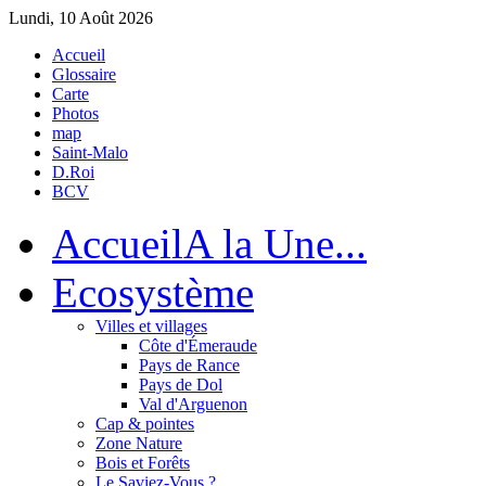
Lundi, 10 Août 2026
Accueil
Glossaire
Carte
Photos
map
Saint-Malo
D.Roi
BCV
Accueil
A la Une...
Eco
système
Villes et villages
Côte d'Émeraude
Pays de Rance
Pays de Dol
Val d'Arguenon
Cap & pointes
Zone Nature
Bois et Forêts
Le Saviez-Vous ?