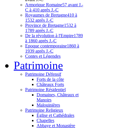
Armorique Romaine
57 avant J.-
C à 410 après J.-C
Royaumes de Bretagne
410 à
1532 après J.-C
Province de Bretagne
1532 à
1789 après J.-C
De la révolution à l'Empire
1789
à 1860 après J.-C
Epoque contemporaine
1860 à
1939 après J.-C
Contes et Légendes
Patri
moine
Patrimoine Défensif
Forts de la côte
Châteaux Forts
Patrimoine Résidentiel
Domaines, Châteaux et
Manoirs
Malouinières
Patrimoine Religieux
Église et Cathédrales
Chapelles
Abbaye et Monastère