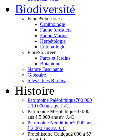
Bio
diversité
Faune
& bestioles
Ornithologie
Faune forestière
Faune Marine
Herpétologie
Entomologie
Flore
So Green
Parcs et Jardins
Botanique
Nature Fascinante
Glossaire
Sites Utiles BioDiv
Hist
oire
Patrimoine Paléolithique
700 000
à 10 000 ans av. J.-C.
Patrimoine Mésolithique
10 000
ans à 5 000 ans av. J.-C
Patrimoine Néolithique
5 000 ans
à 2 000 ans av. J.-C
Protohistoire Celtique
2 000 à 57
avant J.-C