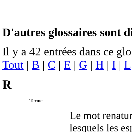
D'autres glossaires sont d
Il y a 42 entrées dans ce glo
Tout
|
B
|
C
|
E
|
G
|
H
|
I
|
L
R
Terme
Le mot renatur
lesquels les e