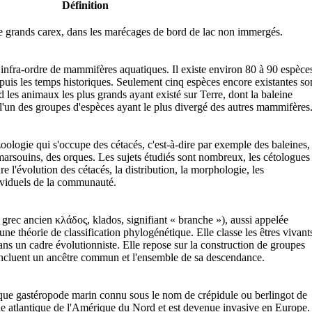
Définition
e grands carex, dans les marécages de bord de lac non immergés.
infra-ordre de mammifères aquatiques. Il existe environ 80 à 90 espèce
epuis les temps historiques. Seulement cinq espèces encore existantes so
les animaux les plus grands ayant existé sur Terre, dont la baleine
l'un des groupes d'espèces ayant le plus divergé des autres mammifères
zoologie qui s'occupe des cétacés, c'est-à-dire par exemple des baleines,
marsouins, des orques. Les sujets étudiés sont nombreux, les cétologues
l'évolution des cétacés, la distribution, la morphologie, les
viduels de la communauté.
 grec ancien κλάδος, klados, signifiant « branche »), aussi appelée
ne théorie de classification phylogénétique. Elle classe les êtres vivant
dans un cadre évolutionniste. Elle repose sur la construction de groupes
incluent un ancêtre commun et l'ensemble de sa descendance.
sque gastéropode marin connu sous le nom de crépidule ou berlingot de
çade atlantique de l'Amérique du Nord et est devenue invasive en Europe.