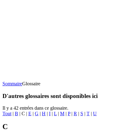
Sommaire
Glossaire
D'autres glossaires sont disponibles ici
Il y a 42 entrées dans ce glossaire.
Tout
|
B
| C |
E
|
G
|
H
|
I
|
L
|
M
|
P
|
R
|
S
|
T
|
U
C