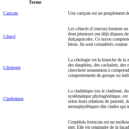
Terme
Cariçaie
Une cariçaie est un peuplement d
Les cétacés (Cetacea) forment un 
dont plusieurs ont déjà disparu d
Cétacé
dulçaquicoles. Ce taxon comprend 
bleue. Ils sont considérés comme 
La cétologie est la branche de la 
des dauphins, des cachalots, des 
Cétologie
cherchent notamment à comprendre 
comportements de groupe ou indi
La cladistique (ou le cladisme, du
systématique phylogénétique, est u
Cladistique
selon leurs relations de parenté, 
monophylétiques dits clades qui 
Crepidula fornicata est un mollu
mer. Elle est originaire de la fa