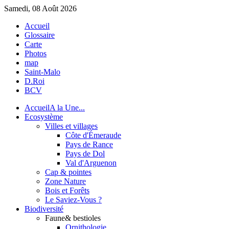
Samedi, 08 Août 2026
Accueil
Glossaire
Carte
Photos
map
Saint-Malo
D.Roi
BCV
Accueil
A la Une...
Eco
système
Villes et villages
Côte d'Émeraude
Pays de Rance
Pays de Dol
Val d'Arguenon
Cap & pointes
Zone Nature
Bois et Forêts
Le Saviez-Vous ?
Bio
diversité
Faune
& bestioles
Ornithologie