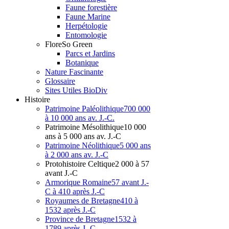
Faune forestière
Faune Marine
Herpétologie
Entomologie
Flore
So Green
Parcs et Jardins
Botanique
Nature Fascinante
Glossaire
Sites Utiles BioDiv
Hist
oire
Patrimoine Paléolithique
700 000
à 10 000 ans av. J.-C.
Patrimoine Mésolithique
10 000
ans à 5 000 ans av. J.-C
Patrimoine Néolithique
5 000 ans
à 2 000 ans av. J.-C
Protohistoire Celtique
2 000 à 57
avant J.-C
Armorique Romaine
57 avant J.-
C à 410 après J.-C
Royaumes de Bretagne
410 à
1532 après J.-C
Province de Bretagne
1532 à
1789 après J.-C