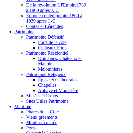
De la révolution à l'Empire
1789
à 1860 après J.-C
Epoque contemporaine
1860 à
1939 après J.-C
Contes et Légendes
Patri
moine
Patrimoine Défensif
Forts de la côte
Châteaux Forts
Patrimoine Résidentiel
Domaines, Châteaux et
Manoirs
Malouinières
Patrimoine Religieux
Église et Cathédrales
Chapelles
Abbaye et Monastère
Musées et Expos
Sites Utiles Patrimoine
Mar
itime
Phares de la Côte
Vieux gréements
Moulins à marée
Ports