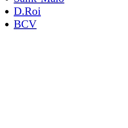
D.Roi
BCV