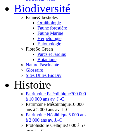
Bio
diversité
Faune
& bestioles
Ornithologie
Faune forestière
Faune Marine
Herpétologie
Entomologie
Flore
So Green
Parcs et Jardins
Botanique
Nature Fascinante
Glossaire
Sites Utiles BioDiv
Hist
oire
Patrimoine Paléolithique
700 000
à 10 000 ans av. J.-C.
Patrimoine Mésolithique
10 000
ans à 5 000 ans av. J.-C
Patrimoine Néolithique
5 000 ans
à 2 000 ans av. J.-C
Protohistoire Celtique
2 000 à 57
avant J.-C