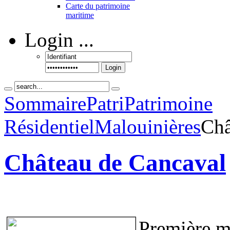
Carte du patrimoine
maritime
Login
...
Login
Sommaire
Patri
Patrimoine
Résidentiel
Malouinières
Châ
Château de Cancaval
Première m