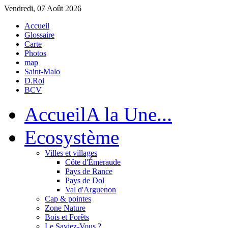
Vendredi, 07 Août 2026
Accueil
Glossaire
Carte
Photos
map
Saint-Malo
D.Roi
BCV
Accueil
A la Une...
Eco
système
Villes et villages
Côte d'Émeraude
Pays de Rance
Pays de Dol
Val d'Arguenon
Cap & pointes
Zone Nature
Bois et Forêts
Le Saviez-Vous ?