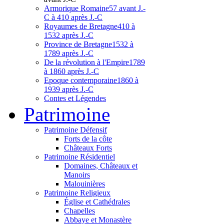
Armorique Romaine
57 avant J.-
C à 410 après J.-C
Royaumes de Bretagne
410 à
1532 après J.-C
Province de Bretagne
1532 à
1789 après J.-C
De la révolution à l'Empire
1789
à 1860 après J.-C
Epoque contemporaine
1860 à
1939 après J.-C
Contes et Légendes
Patri
moine
Patrimoine Défensif
Forts de la côte
Châteaux Forts
Patrimoine Résidentiel
Domaines, Châteaux et
Manoirs
Malouinières
Patrimoine Religieux
Église et Cathédrales
Chapelles
Abbaye et Monastère