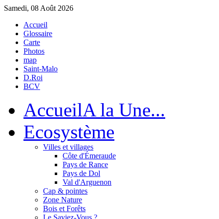
Samedi, 08 Août 2026
Accueil
Glossaire
Carte
Photos
map
Saint-Malo
D.Roi
BCV
Accueil
A la Une...
Eco
système
Villes et villages
Côte d'Émeraude
Pays de Rance
Pays de Dol
Val d'Arguenon
Cap & pointes
Zone Nature
Bois et Forêts
Le Saviez-Vous ?