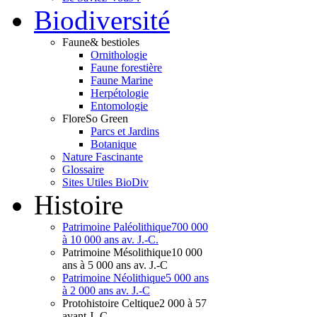
Bio
diversité
Faune
& bestioles
Ornithologie
Faune forestière
Faune Marine
Herpétologie
Entomologie
Flore
So Green
Parcs et Jardins
Botanique
Nature Fascinante
Glossaire
Sites Utiles BioDiv
Hist
oire
Patrimoine Paléolithique
700 000
à 10 000 ans av. J.-C.
Patrimoine Mésolithique
10 000
ans à 5 000 ans av. J.-C
Patrimoine Néolithique
5 000 ans
à 2 000 ans av. J.-C
Protohistoire Celtique
2 000 à 57
avant J.-C