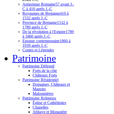
Armorique Romaine
57 avant J.-
C à 410 après J.-C
Royaumes de Bretagne
410 à
1532 après J.-C
Province de Bretagne
1532 à
1789 après J.-C
De la révolution à l'Empire
1789
à 1860 après J.-C
Epoque contemporaine
1860 à
1939 après J.-C
Contes et Légendes
Patri
moine
Patrimoine Défensif
Forts de la côte
Châteaux Forts
Patrimoine Résidentiel
Domaines, Châteaux et
Manoirs
Malouinières
Patrimoine Religieux
Église et Cathédrales
Chapelles
Abbaye et Monastère