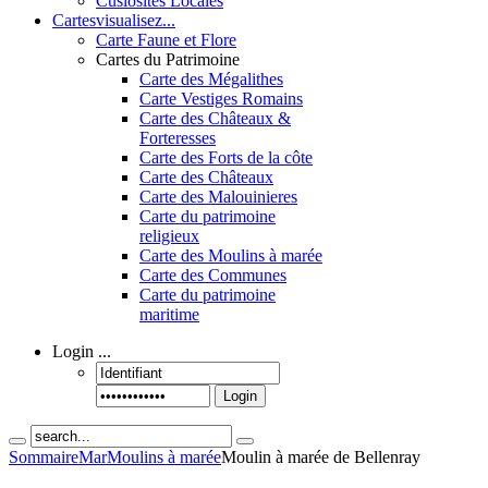
Cusiosités Locales
Cartes
visualisez...
Carte Faune et Flore
Cartes du Patrimoine
Carte des Mégalithes
Carte Vestiges Romains
Carte des Châteaux &
Forteresses
Carte des Forts de la côte
Carte des Châteaux
Carte des Malouinieres
Carte du patrimoine
religieux
Carte des Moulins à marée
Carte des Communes
Carte du patrimoine
maritime
Login
...
Login
Sommaire
Mar
Moulins à marée
Moulin à marée de Bellenray