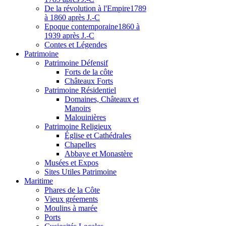
De la révolution à l'Empire
1789
à 1860 après J.-C
Epoque contemporaine
1860 à
1939 après J.-C
Contes et Légendes
Patri
moine
Patrimoine Défensif
Forts de la côte
Châteaux Forts
Patrimoine Résidentiel
Domaines, Châteaux et
Manoirs
Malouinières
Patrimoine Religieux
Église et Cathédrales
Chapelles
Abbaye et Monastère
Musées et Expos
Sites Utiles Patrimoine
Mar
itime
Phares de la Côte
Vieux gréements
Moulins à marée
Ports