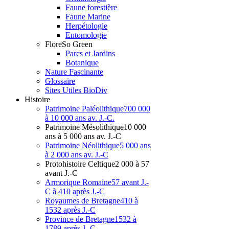
Faune forestière
Faune Marine
Herpétologie
Entomologie
Flore
So Green
Parcs et Jardins
Botanique
Nature Fascinante
Glossaire
Sites Utiles BioDiv
Hist
oire
Patrimoine Paléolithique
700 000
à 10 000 ans av. J.-C.
Patrimoine Mésolithique
10 000
ans à 5 000 ans av. J.-C
Patrimoine Néolithique
5 000 ans
à 2 000 ans av. J.-C
Protohistoire Celtique
2 000 à 57
avant J.-C
Armorique Romaine
57 avant J.-
C à 410 après J.-C
Royaumes de Bretagne
410 à
1532 après J.-C
Province de Bretagne
1532 à
1789 après J.-C