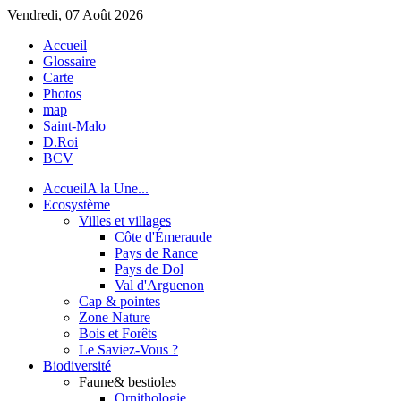
Vendredi, 07 Août 2026
Accueil
Glossaire
Carte
Photos
map
Saint-Malo
D.Roi
BCV
Accueil
A la Une...
Eco
système
Villes et villages
Côte d'Émeraude
Pays de Rance
Pays de Dol
Val d'Arguenon
Cap & pointes
Zone Nature
Bois et Forêts
Le Saviez-Vous ?
Bio
diversité
Faune
& bestioles
Ornithologie