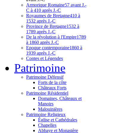
Armorique Romaine
57 avant J.-
C à 410 après J.-C
Royaumes de Bretagne
410 à
1532 après J.-C
Province de Bretagne
1532 à
1789 après J.-C
De la révolution à l'Empire
1789
à 1860 après J.-C
Epoque contemporaine
1860 à
1939 après J.-C
Contes et Légendes
Patri
moine
Patrimoine Défensif
Forts de la côte
Châteaux Forts
Patrimoine Résidentiel
Domaines, Châteaux et
Manoirs
Malouinières
Patrimoine Religieux
Église et Cathédrales
Chapelles
Abbaye et Monastère