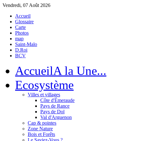
Vendredi, 07 Août 2026
Accueil
Glossaire
Carte
Photos
map
Saint-Malo
D.Roi
BCV
Accueil
A la Une...
Eco
système
Villes et villages
Côte d'Émeraude
Pays de Rance
Pays de Dol
Val d'Arguenon
Cap & pointes
Zone Nature
Bois et Forêts
Le Saviez-Vous ?