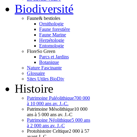
Bio
diversité
Faune
& bestioles
Ornithologie
Faune forestière
Faune Marine
Herpétologie
Entomologie
Flore
So Green
Parcs et Jardins
Botanique
Nature Fascinante
Glossaire
Sites Utiles BioDiv
Hist
oire
Patrimoine Paléolithique
700 000
à 10 000 ans av. J.-C.
Patrimoine Mésolithique
10 000
ans à 5 000 ans av. J.-C
Patrimoine Néolithique
5 000 ans
à 2 000 ans av. J.-C
Protohistoire Celtique
2 000 à 57
avant J.-C