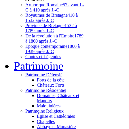
Armorique Romaine
57 avant J.-
C à 410 après J.-C
Royaumes de Bretagne
410 à
1532 après J.-C
Province de Bretagne
1532 à
1789 après J.-C
De la révolution à l'Empire
1789
à 1860 après J.-C
Epoque contemporaine
1860 à
1939 après J.-C
Contes et Légendes
Patri
moine
Patrimoine Défensif
Forts de la côte
Châteaux Forts
Patrimoine Résidentiel
Domaines, Châteaux et
Manoirs
Malouinières
Patrimoine Religieux
Église et Cathédrales
Chapelles
Abbaye et Monastère