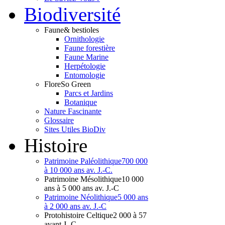
Bio
diversité
Faune
& bestioles
Ornithologie
Faune forestière
Faune Marine
Herpétologie
Entomologie
Flore
So Green
Parcs et Jardins
Botanique
Nature Fascinante
Glossaire
Sites Utiles BioDiv
Hist
oire
Patrimoine Paléolithique
700 000
à 10 000 ans av. J.-C.
Patrimoine Mésolithique
10 000
ans à 5 000 ans av. J.-C
Patrimoine Néolithique
5 000 ans
à 2 000 ans av. J.-C
Protohistoire Celtique
2 000 à 57
avant J.-C