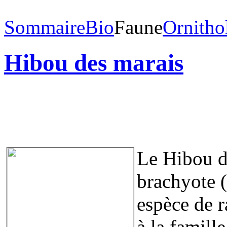
Sommaire
Bio
Faune
Ornitho
Hibou des marais
Le Hibou d
brachyote 
espèce de 
à la famille