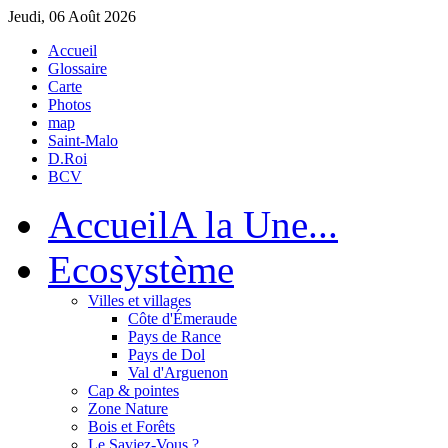
Jeudi, 06 Août 2026
Accueil
Glossaire
Carte
Photos
map
Saint-Malo
D.Roi
BCV
Accueil
A la Une...
Eco
système
Villes et villages
Côte d'Émeraude
Pays de Rance
Pays de Dol
Val d'Arguenon
Cap & pointes
Zone Nature
Bois et Forêts
Le Saviez-Vous ?