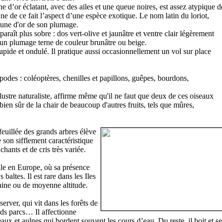
e d’or éclatant, avec des ailes et une queue noires, est assez atypique d
ne de ce fait l’aspect d’une espèce exotique. Le nom latin du loriot,
aune d'or de son plumage.
raît plus sobre : dos vert-olive et jaunâtre et ventre clair légèrement
 un plumage terne de couleur brunâtre ou beige.
rapide et ondulé. Il pratique aussi occasionnellement un vol sur place
podes : coléoptères, chenilles et papillons, guêpes, bourdons,
illustre naturaliste, affirme même qu'il ne faut que deux de ces oiseaux
 bien sûr de la chair de beaucoup d'autres fruits, tels que mûres,
feuillée des grands arbres élève
e son sifflement caractéristique
hants et de cris très variée.
lle en Europe, où sa présence
baltes. Il est rare dans les Iles
aine ou de moyenne altitude.
server, qui vit dans les forêts de
ands parcs… Il affectionne
aux et aulnes qui bordent souvent les cours d’eau. Du reste, il boit et se