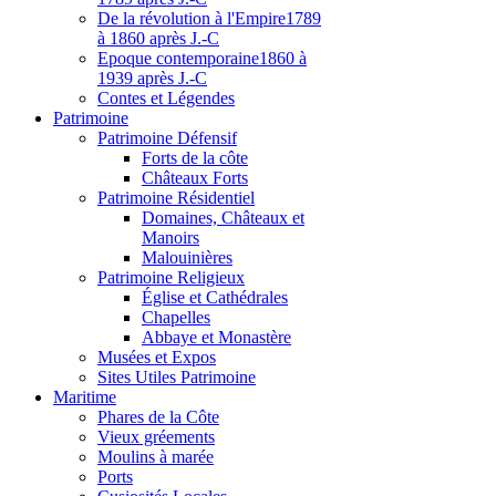
De la révolution à l'Empire
1789
à 1860 après J.-C
Epoque contemporaine
1860 à
1939 après J.-C
Contes et Légendes
Patri
moine
Patrimoine Défensif
Forts de la côte
Châteaux Forts
Patrimoine Résidentiel
Domaines, Châteaux et
Manoirs
Malouinières
Patrimoine Religieux
Église et Cathédrales
Chapelles
Abbaye et Monastère
Musées et Expos
Sites Utiles Patrimoine
Mar
itime
Phares de la Côte
Vieux gréements
Moulins à marée
Ports