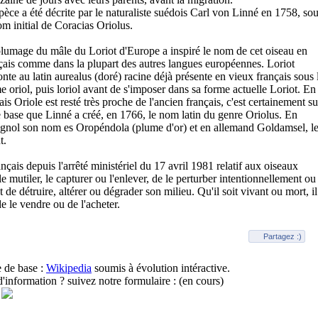
pèce a été décrite par le naturaliste suédois Carl von Linné en 1758, so
om initial de Coracias Oriolus.
lumage du mâle du Loriot d'Europe a inspiré le nom de cet oiseau en
çais comme dans la plupart des autres langues européennes. Loriot
nte au latin aurealus (doré) racine déjà présente en vieux français sous 
e oriol, puis loriol avant de s'imposer dans sa forme actuelle Loriot. En
ais Oriole est resté très proche de l'ancien français, c'est certainement su
e base que Linné a créé, en 1766, le nom latin du genre Oriolus. En
gnol son nom es Oropéndola (plume d'or) et en allemand Goldamsel, l
t.
ançais depuis l'arrêté ministériel du 17 avril 1981 relatif aux oiseaux
 le mutiler, le capturer ou l'enlever, de le perturber intentionnellement ou
et de détruire, altérer ou dégrader son milieu. Qu'il soit vivant ou mort, il
 de le vendre ou de l'acheter.
Partagez :)
e de base :
Wikipedia
soumis à évolution intéractive.
information ? suivez notre formulaire : (en cours)