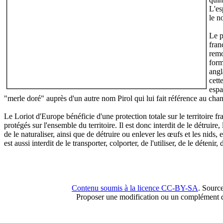
L'es
le n
Le p
fran
remo
form
angl
cett
espa
"merle doré" auprès d'un autre nom Pirol qui lui fait référence au chan
Le Loriot d'Europe bénéficie d'une protection totale sur le territoire fr
protégés sur l'ensemble du territoire. Il est donc interdit de le détruire,
de le naturaliser, ainsi que de détruire ou enlever les œufs et les nids, 
est aussi interdit de le transporter, colporter, de l'utiliser, de le détenir,
Contenu soumis à la licence CC-BY-SA
. Sourc
Proposer une modification ou un complément d'