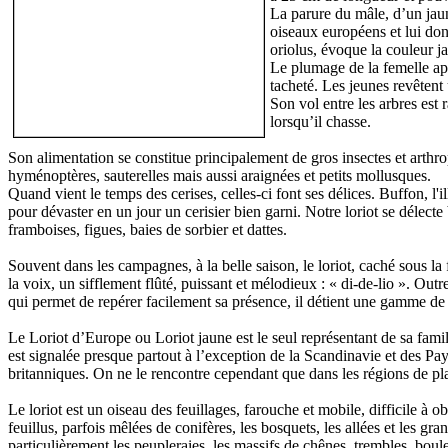
La parure du mâle, d’un jaun
oiseaux européens et lui don
oriolus, évoque la couleur j
Le plumage de la femelle appa
tacheté. Les jeunes revêtent
Son vol entre les arbres est 
lorsqu’il chasse.
Son alimentation se constitue principalement de gros insectes et arthro
hyménoptères, sauterelles mais aussi araignées et petits mollusques.
Quand vient le temps des cerises, celles-ci font ses délices. Buffon, l'
pour dévaster en un jour un cerisier bien garni. Notre loriot se délecte
framboises, figues, baies de sorbier et dattes.
Souvent dans les campagnes, à la belle saison, le loriot, caché sous la 
la voix, un sifflement flûté, puissant et mélodieux : « di-de-lio ». Outr
qui permet de repérer facilement sa présence, il détient une gamme de c
Le Loriot d’Europe ou Loriot jaune est le seul représentant de sa fami
est signalée presque partout à l’exception de la Scandinavie et des Pays 
britanniques. On ne le rencontre cependant que dans les régions de pl
Le loriot est un oiseau des feuillages, farouche et mobile, difficile à ob
feuillus, parfois mêlées de conifères, les bosquets, les allées et les gr
particulièrement les peupleraies, les massifs de chênes, trembles, boule