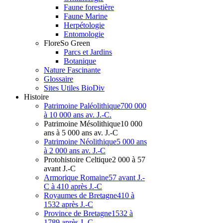
Faune forestière
Faune Marine
Herpétologie
Entomologie
Flore
So Green
Parcs et Jardins
Botanique
Nature Fascinante
Glossaire
Sites Utiles BioDiv
Hist
oire
Patrimoine Paléolithique
700 000
à 10 000 ans av. J.-C.
Patrimoine Mésolithique
10 000
ans à 5 000 ans av. J.-C
Patrimoine Néolithique
5 000 ans
à 2 000 ans av. J.-C
Protohistoire Celtique
2 000 à 57
avant J.-C
Armorique Romaine
57 avant J.-
C à 410 après J.-C
Royaumes de Bretagne
410 à
1532 après J.-C
Province de Bretagne
1532 à
1789 après J.-C