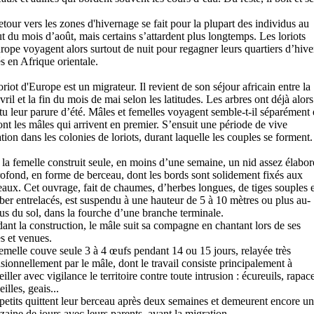
etour vers les zones d'hivernage se fait pour la plupart des individus au
t du mois d’août, mais certains s’attardent plus longtemps. Les loriots
rope voyagent alors surtout de nuit pour regagner leurs quartiers d’hive
és en Afrique orientale.
oriot d'Europe est un migrateur. Il revient de son séjour africain entre la
vril et la fin du mois de mai selon les latitudes. Les arbres ont déjà alors
tu leur parure d’été. Mâles et femelles voyagent semble-t-il séparément 
ont les mâles qui arrivent en premier. S’ensuit une période de vive
ation dans les colonies de loriots, durant laquelle les couples se forment.
 la femelle construit seule, en moins d’une semaine, un nid assez élabor
rofond, en forme de berceau, dont les bords sont solidement fixés aux
aux. Cet ouvrage, fait de chaumes, d’herbes longues, de tiges souples e
iber entrelacés, est suspendu à une hauteur de 5 à 10 mètres ou plus au-
us du sol, dans la fourche d’une branche terminale.
ant la construction, le mâle suit sa compagne en chantant lors de ses
es et venues.
emelle couve seule 3 à 4 œufs pendant 14 ou 15 jours, relayée très
sionnellement par le mâle, dont le travail consiste principalement à
eiller avec vigilance le territoire contre toute intrusion : écureuils, rapac
illes, geais...
petits quittent leur berceau après deux semaines et demeurent encore u
zaine de jours avec leurs parents, avant la migration.