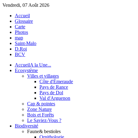
Vendredi, 07 Août 2026
Accueil
Glossaire
Carte
Photos
map
Saint-Malo
D.Roi
BCV
Accueil
A la Une...
Eco
système
Villes et villages
Côte d'Émeraude
Pays de Rance
Pays de Dol
Val d'Arguenon
Cap & pointes
Zone Nature
Bois et Forêts
Le Saviez-Vous ?
Bio
diversité
Faune
& bestioles
Ornithologie