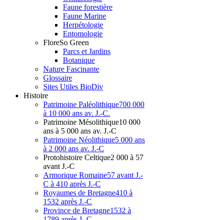
Faune forestière
Faune Marine
Herpétologie
Entomologie
Flore
So Green
Parcs et Jardins
Botanique
Nature Fascinante
Glossaire
Sites Utiles BioDiv
Hist
oire
Patrimoine Paléolithique
700 000
à 10 000 ans av. J.-C.
Patrimoine Mésolithique
10 000
ans à 5 000 ans av. J.-C
Patrimoine Néolithique
5 000 ans
à 2 000 ans av. J.-C
Protohistoire Celtique
2 000 à 57
avant J.-C
Armorique Romaine
57 avant J.-
C à 410 après J.-C
Royaumes de Bretagne
410 à
1532 après J.-C
Province de Bretagne
1532 à
1789 après J.-C