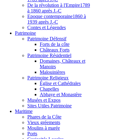
De la révolution à l'Empire
1789
à 1860 après J.-C
Epoque contemporaine
1860 à
1939 après J.-C
Contes et Légendes
Patri
moine
Patrimoine Défensif
Forts de la côte
Châteaux Forts
Patrimoine Résidentiel
Domaines, Châteaux et
Manoirs
Malouinières
Patrimoine Religieux
Église et Cathédrales
Chapelles
Abbaye et Monastère
Musées et Expos
Sites Utiles Patrimoine
Mar
itime
Phares de la Côte
Vieux gréements
Moulins à marée
Ports