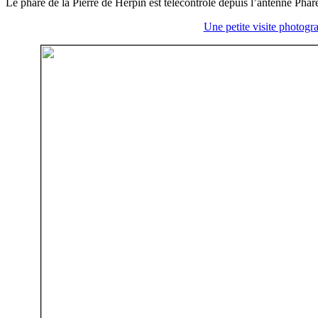
Le phare de la Pierre de Herpin est télécontrôlé depuis l’antenne Phar
Une petite visite photog