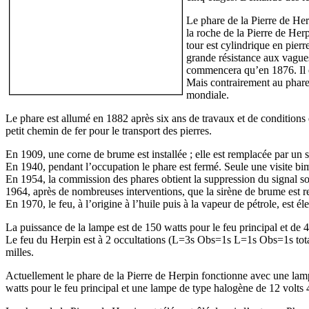
Le phare de la Pierre de Her
la roche de la Pierre de He
tour est cylindrique en pierr
grande résistance aux vague
commencera qu’en 1876. Il 
Mais contrairement au phare 
mondiale.
Le phare est allumé en 1882 après six ans de travaux et de conditions 
petit chemin de fer pour le transport des pierres.
En 1909, une corne de brume est installée ; elle est remplacée par un 
En 1940, pendant l’occupation le phare est fermé. Seule une visite bim
En 1954, la commission des phares obtient la suppression du signal s
1964, après de nombreuses interventions, que la sirène de brume est r
En 1970, le feu, à l’origine à l’huile puis à la vapeur de pétrole, est élec
La puissance de la lampe est de 150 watts pour le feu principal et de 4
Le feu du Herpin est à 2 occultations (L=3s Obs=1s L=1s Obs=1s tota
milles.
Actuellement le phare de la Pierre de Herpin fonctionne avec une lam
watts pour le feu principal et une lampe de type halogène de 12 volts 