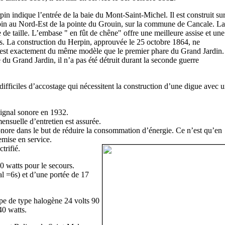
pin indique l’entrée de la baie du Mont-Saint-Michel. Il est construit su
rpin au Nord-Est de la pointe du Grouin, sur la commune de Cancale. La
e de taille. L’embase " en fût de chêne" offre une meilleure assise et une
s. La construction du Herpin, approuvée le 25 octobre 1864, ne
est exactement du même modèle que le premier phare du Grand Jardin.
du Grand Jardin, il n’a pas été détruit durant la seconde guerre
difficiles d’accostage qui nécessitent la construction d’une digue avec 
signal sonore en 1932.
ensuelle d’entretien est assurée.
onore dans le but de réduire la consommation d’énergie. Ce n’est qu’en
emise en service.
trifié.
0 watts pour le secours.
l =6s) et d’une portée de 17
pe de type halogène 24 volts 90
40 watts.