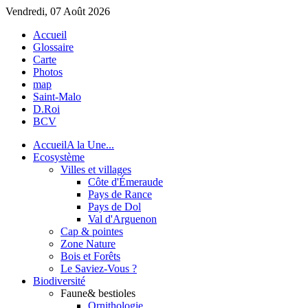
Vendredi, 07 Août 2026
Accueil
Glossaire
Carte
Photos
map
Saint-Malo
D.Roi
BCV
Accueil
A la Une...
Eco
système
Villes et villages
Côte d'Émeraude
Pays de Rance
Pays de Dol
Val d'Arguenon
Cap & pointes
Zone Nature
Bois et Forêts
Le Saviez-Vous ?
Bio
diversité
Faune
& bestioles
Ornithologie