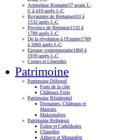
Armorique Romaine
57 avant J.-
C à 410 après J.-C
Royaumes de Bretagne
410 à
1532 après J.-C
Province de Bretagne
1532 à
1789 après J.-C
De la révolution à l'Empire
1789
à 1860 après J.-C
Epoque contemporaine
1860 à
1939 après J.-C
Contes et Légendes
Patri
moine
Patrimoine Défensif
Forts de la côte
Châteaux Forts
Patrimoine Résidentiel
Domaines, Châteaux et
Manoirs
Malouinières
Patrimoine Religieux
Église et Cathédrales
Chapelles
Abbaye et Monastère