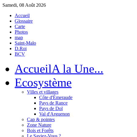
Samedi, 08 Août 2026
Accueil
Glossaire
Carte
Photos
map
Saint-Malo
D.Roi
BCV
Accueil
A la Une...
Eco
système
Villes et villages
Côte d'Émeraude
Pays de Rance
Pays de Dol
Val d'Arguenon
Cap & pointes
Zone Nature
Bois et Forêts
Le Saviez-Vous ?