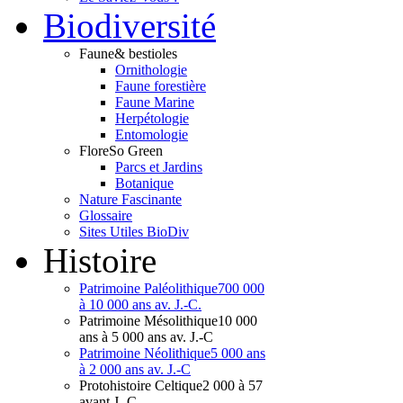
Bio
diversité
Faune
& bestioles
Ornithologie
Faune forestière
Faune Marine
Herpétologie
Entomologie
Flore
So Green
Parcs et Jardins
Botanique
Nature Fascinante
Glossaire
Sites Utiles BioDiv
Hist
oire
Patrimoine Paléolithique
700 000
à 10 000 ans av. J.-C.
Patrimoine Mésolithique
10 000
ans à 5 000 ans av. J.-C
Patrimoine Néolithique
5 000 ans
à 2 000 ans av. J.-C
Protohistoire Celtique
2 000 à 57
avant J.-C