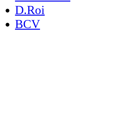
D.Roi
BCV