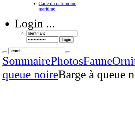
Carte du patrimoine
maritime
Login
...
Login
Sommaire
Photos
Faune
Orni
queue noire
Barge à queue n