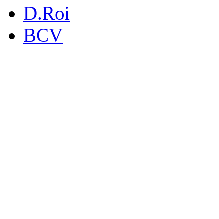
D.Roi
BCV