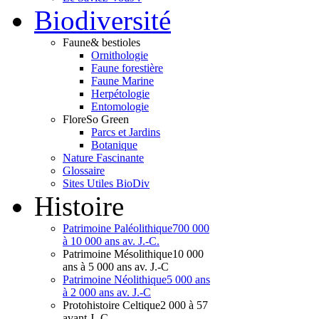
Bio
diversité
Faune
& bestioles
Ornithologie
Faune forestière
Faune Marine
Herpétologie
Entomologie
Flore
So Green
Parcs et Jardins
Botanique
Nature Fascinante
Glossaire
Sites Utiles BioDiv
Hist
oire
Patrimoine Paléolithique
700 000
à 10 000 ans av. J.-C.
Patrimoine Mésolithique
10 000
ans à 5 000 ans av. J.-C
Patrimoine Néolithique
5 000 ans
à 2 000 ans av. J.-C
Protohistoire Celtique
2 000 à 57
avant J.-C