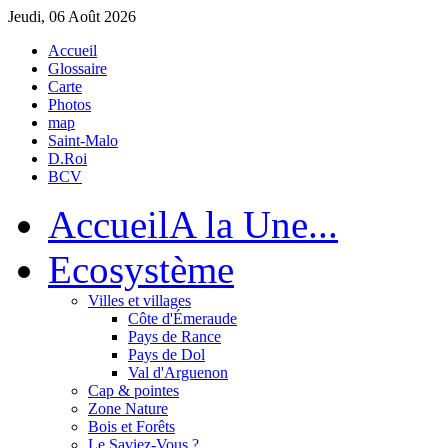
Jeudi, 06 Août 2026
Accueil
Glossaire
Carte
Photos
map
Saint-Malo
D.Roi
BCV
Accueil
A la Une...
Eco
système
Villes et villages
Côte d'Émeraude
Pays de Rance
Pays de Dol
Val d'Arguenon
Cap & pointes
Zone Nature
Bois et Forêts
Le Saviez-Vous ?