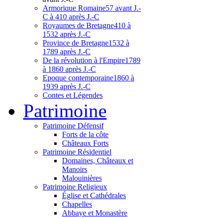
Armorique Romaine
57 avant J.-
C à 410 après J.-C
Royaumes de Bretagne
410 à
1532 après J.-C
Province de Bretagne
1532 à
1789 après J.-C
De la révolution à l'Empire
1789
à 1860 après J.-C
Epoque contemporaine
1860 à
1939 après J.-C
Contes et Légendes
Patri
moine
Patrimoine Défensif
Forts de la côte
Châteaux Forts
Patrimoine Résidentiel
Domaines, Châteaux et
Manoirs
Malouinières
Patrimoine Religieux
Église et Cathédrales
Chapelles
Abbaye et Monastère