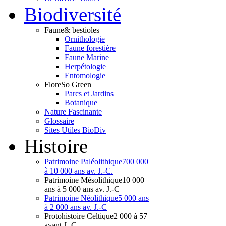
Bio
diversité
Faune
& bestioles
Ornithologie
Faune forestière
Faune Marine
Herpétologie
Entomologie
Flore
So Green
Parcs et Jardins
Botanique
Nature Fascinante
Glossaire
Sites Utiles BioDiv
Hist
oire
Patrimoine Paléolithique
700 000
à 10 000 ans av. J.-C.
Patrimoine Mésolithique
10 000
ans à 5 000 ans av. J.-C
Patrimoine Néolithique
5 000 ans
à 2 000 ans av. J.-C
Protohistoire Celtique
2 000 à 57
avant J.-C