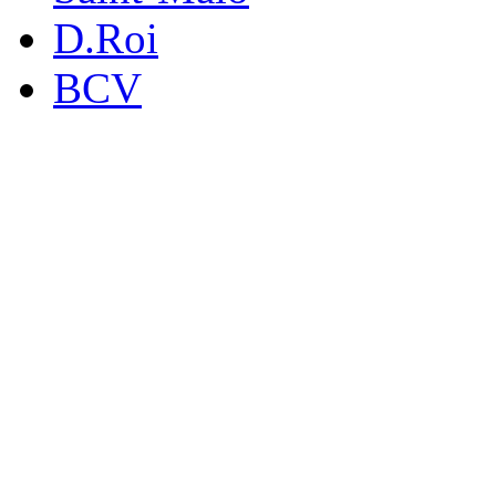
D.Roi
BCV