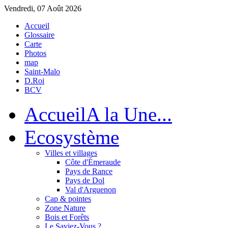
Vendredi, 07 Août 2026
Accueil
Glossaire
Carte
Photos
map
Saint-Malo
D.Roi
BCV
Accueil
A la Une...
Eco
système
Villes et villages
Côte d'Émeraude
Pays de Rance
Pays de Dol
Val d'Arguenon
Cap & pointes
Zone Nature
Bois et Forêts
Le Saviez-Vous ?