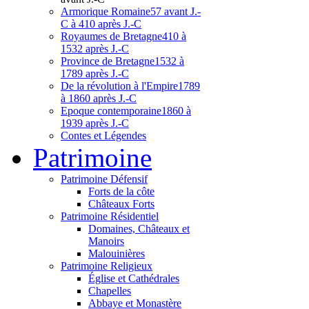
Armorique Romaine
57 avant J.-
C à 410 après J.-C
Royaumes de Bretagne
410 à
1532 après J.-C
Province de Bretagne
1532 à
1789 après J.-C
De la révolution à l'Empire
1789
à 1860 après J.-C
Epoque contemporaine
1860 à
1939 après J.-C
Contes et Légendes
Patri
moine
Patrimoine Défensif
Forts de la côte
Châteaux Forts
Patrimoine Résidentiel
Domaines, Châteaux et
Manoirs
Malouinières
Patrimoine Religieux
Église et Cathédrales
Chapelles
Abbaye et Monastère