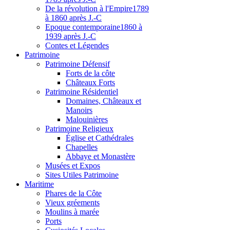
De la révolution à l'Empire
1789
à 1860 après J.-C
Epoque contemporaine
1860 à
1939 après J.-C
Contes et Légendes
Patri
moine
Patrimoine Défensif
Forts de la côte
Châteaux Forts
Patrimoine Résidentiel
Domaines, Châteaux et
Manoirs
Malouinières
Patrimoine Religieux
Église et Cathédrales
Chapelles
Abbaye et Monastère
Musées et Expos
Sites Utiles Patrimoine
Mar
itime
Phares de la Côte
Vieux gréements
Moulins à marée
Ports