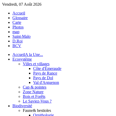
Vendredi, 07 Août 2026
Accueil
Glossaire
Carte
Photos
map
Saint-Malo
D.Roi
BCV
Accueil
A la Une...
Eco
système
Villes et villages
Côte d'Émeraude
Pays de Rance
Pays de Dol
Val d'Arguenon
Cap & pointes
Zone Nature
Bois et Forêts
Le Saviez-Vous ?
Bio
diversité
Faune
& bestioles
Ornithologie