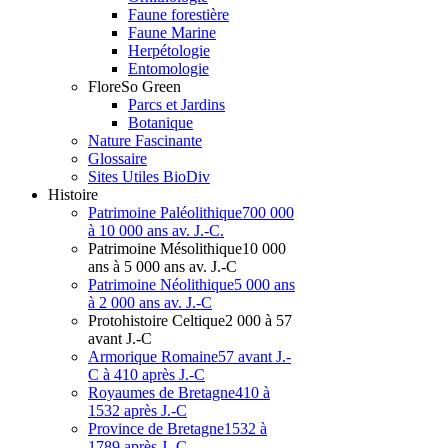
Faune forestière
Faune Marine
Herpétologie
Entomologie
Flore
So Green
Parcs et Jardins
Botanique
Nature Fascinante
Glossaire
Sites Utiles BioDiv
Hist
oire
Patrimoine Paléolithique
700 000
à 10 000 ans av. J.-C.
Patrimoine Mésolithique
10 000
ans à 5 000 ans av. J.-C
Patrimoine Néolithique
5 000 ans
à 2 000 ans av. J.-C
Protohistoire Celtique
2 000 à 57
avant J.-C
Armorique Romaine
57 avant J.-
C à 410 après J.-C
Royaumes de Bretagne
410 à
1532 après J.-C
Province de Bretagne
1532 à
1789 après J.-C