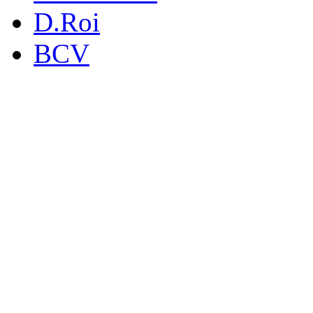
D.Roi
BCV