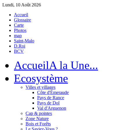
Lundi, 10 Août 2026
Accueil
Glossaire
Carte
Photos
map
Saint-Malo
D.Roi
BCV
Accueil
A la Une...
Eco
système
Villes et villages
Côte d'Émeraude
Pays de Rance
Pays de Dol
Val d'Arguenon
Cap & pointes
Zone Nature
Bois et Forêts
Le Saviez-Vous ?