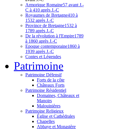
Armorique Romaine
57 avant J.-
C à 410 après J.-C
Royaumes de Bretagne
410 à
1532 après J.-C
Province de Bretagne
1532 à
1789 après J.-C
De la révolution à l'Empire
1789
à 1860 après J.-C
Epoque contemporaine
1860 à
1939 après J.-C
Contes et Légendes
Patri
moine
Patrimoine Défensif
Forts de la côte
Châteaux Forts
Patrimoine Résidentiel
Domaines, Châteaux et
Manoirs
Malouinières
Patrimoine Religieux
Église et Cathédrales
Chapelles
Abbaye et Monastère