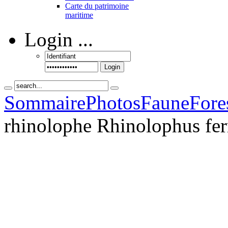
Carte du patrimoine
maritime
Login
...
Login
Sommaire
Photos
Faune
Fore
rhinolophe Rhinolophus f