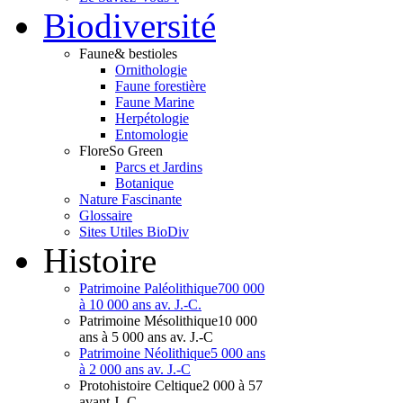
Bio
diversité
Faune
& bestioles
Ornithologie
Faune forestière
Faune Marine
Herpétologie
Entomologie
Flore
So Green
Parcs et Jardins
Botanique
Nature Fascinante
Glossaire
Sites Utiles BioDiv
Hist
oire
Patrimoine Paléolithique
700 000
à 10 000 ans av. J.-C.
Patrimoine Mésolithique
10 000
ans à 5 000 ans av. J.-C
Patrimoine Néolithique
5 000 ans
à 2 000 ans av. J.-C
Protohistoire Celtique
2 000 à 57
avant J.-C