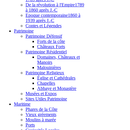
De la révolution à l'Empire
1789
à 1860 après J.-C
Epoque contemporaine
1860 à
1939 après J.-C
Contes et Légendes
Patri
moine
Patrimoine Défensif
Forts de la côte
Châteaux Forts
Patrimoine Résidentiel
Domaines, Châteaux et
Manoirs
Malouinières
Patrimoine Religieux
Église et Cathédrales
Chapelles
Abbaye et Monastère
Musées et Expos
Sites Utiles Patrimoine
Mar
itime
Phares de la Côte
Vieux gréements
Moulins à marée
Ports