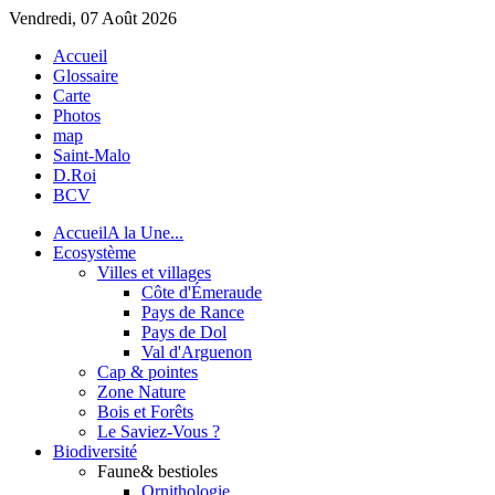
Vendredi, 07 Août 2026
Accueil
Glossaire
Carte
Photos
map
Saint-Malo
D.Roi
BCV
Accueil
A la Une...
Eco
système
Villes et villages
Côte d'Émeraude
Pays de Rance
Pays de Dol
Val d'Arguenon
Cap & pointes
Zone Nature
Bois et Forêts
Le Saviez-Vous ?
Bio
diversité
Faune
& bestioles
Ornithologie