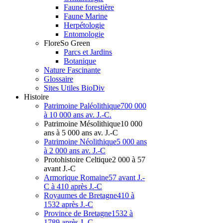
Faune forestière
Faune Marine
Herpétologie
Entomologie
Flore
So Green
Parcs et Jardins
Botanique
Nature Fascinante
Glossaire
Sites Utiles BioDiv
Hist
oire
Patrimoine Paléolithique
700 000
à 10 000 ans av. J.-C.
Patrimoine Mésolithique
10 000
ans à 5 000 ans av. J.-C
Patrimoine Néolithique
5 000 ans
à 2 000 ans av. J.-C
Protohistoire Celtique
2 000 à 57
avant J.-C
Armorique Romaine
57 avant J.-
C à 410 après J.-C
Royaumes de Bretagne
410 à
1532 après J.-C
Province de Bretagne
1532 à
1789 après J.-C