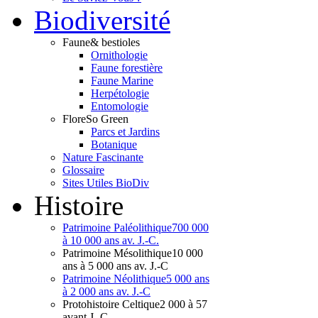
Bio
diversité
Faune
& bestioles
Ornithologie
Faune forestière
Faune Marine
Herpétologie
Entomologie
Flore
So Green
Parcs et Jardins
Botanique
Nature Fascinante
Glossaire
Sites Utiles BioDiv
Hist
oire
Patrimoine Paléolithique
700 000
à 10 000 ans av. J.-C.
Patrimoine Mésolithique
10 000
ans à 5 000 ans av. J.-C
Patrimoine Néolithique
5 000 ans
à 2 000 ans av. J.-C
Protohistoire Celtique
2 000 à 57
avant J.-C