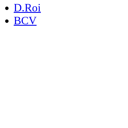
D.Roi
BCV