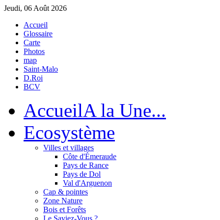
Jeudi, 06 Août 2026
Accueil
Glossaire
Carte
Photos
map
Saint-Malo
D.Roi
BCV
Accueil
A la Une...
Eco
système
Villes et villages
Côte d'Émeraude
Pays de Rance
Pays de Dol
Val d'Arguenon
Cap & pointes
Zone Nature
Bois et Forêts
Le Saviez-Vous ?