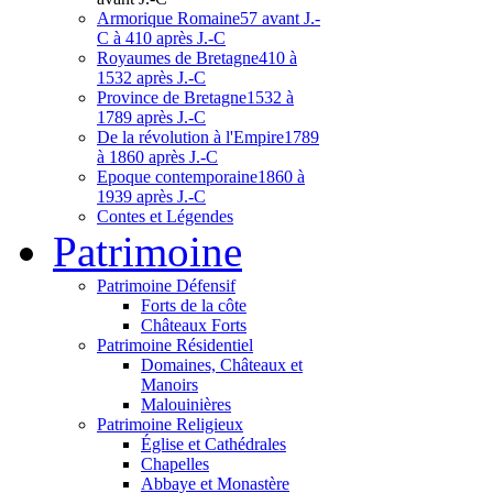
Armorique Romaine
57 avant J.-
C à 410 après J.-C
Royaumes de Bretagne
410 à
1532 après J.-C
Province de Bretagne
1532 à
1789 après J.-C
De la révolution à l'Empire
1789
à 1860 après J.-C
Epoque contemporaine
1860 à
1939 après J.-C
Contes et Légendes
Patri
moine
Patrimoine Défensif
Forts de la côte
Châteaux Forts
Patrimoine Résidentiel
Domaines, Châteaux et
Manoirs
Malouinières
Patrimoine Religieux
Église et Cathédrales
Chapelles
Abbaye et Monastère