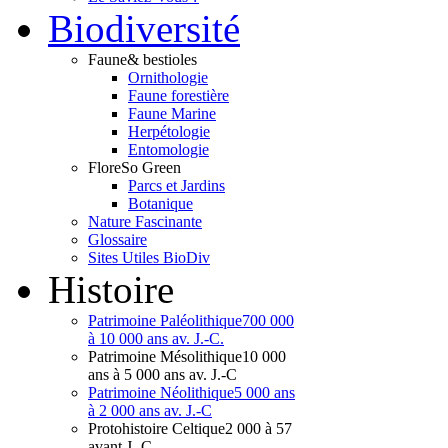
Bio
diversité
Faune
& bestioles
Ornithologie
Faune forestière
Faune Marine
Herpétologie
Entomologie
Flore
So Green
Parcs et Jardins
Botanique
Nature Fascinante
Glossaire
Sites Utiles BioDiv
Hist
oire
Patrimoine Paléolithique
700 000
à 10 000 ans av. J.-C.
Patrimoine Mésolithique
10 000
ans à 5 000 ans av. J.-C
Patrimoine Néolithique
5 000 ans
à 2 000 ans av. J.-C
Protohistoire Celtique
2 000 à 57
avant J.-C