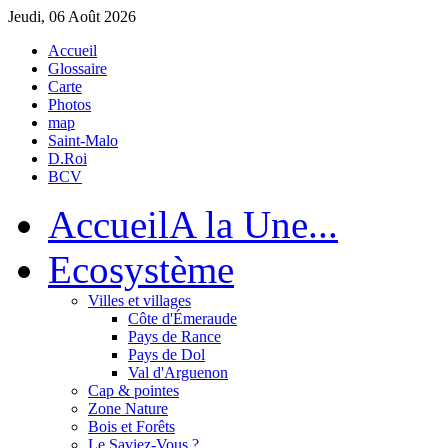
Jeudi, 06 Août 2026
Accueil
Glossaire
Carte
Photos
map
Saint-Malo
D.Roi
BCV
Accueil
A la Une...
Eco
système
Villes et villages
Côte d'Émeraude
Pays de Rance
Pays de Dol
Val d'Arguenon
Cap & pointes
Zone Nature
Bois et Forêts
Le Saviez-Vous ?