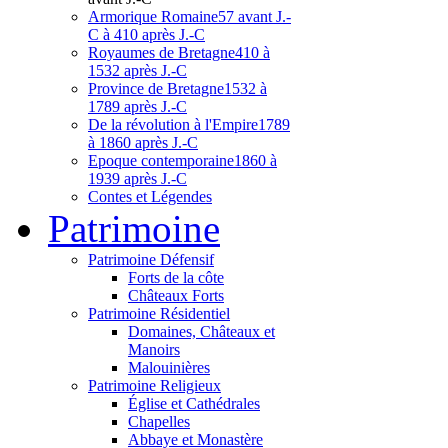
Armorique Romaine
57 avant J.-
C à 410 après J.-C
Royaumes de Bretagne
410 à
1532 après J.-C
Province de Bretagne
1532 à
1789 après J.-C
De la révolution à l'Empire
1789
à 1860 après J.-C
Epoque contemporaine
1860 à
1939 après J.-C
Contes et Légendes
Patri
moine
Patrimoine Défensif
Forts de la côte
Châteaux Forts
Patrimoine Résidentiel
Domaines, Châteaux et
Manoirs
Malouinières
Patrimoine Religieux
Église et Cathédrales
Chapelles
Abbaye et Monastère