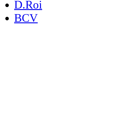
D.Roi
BCV