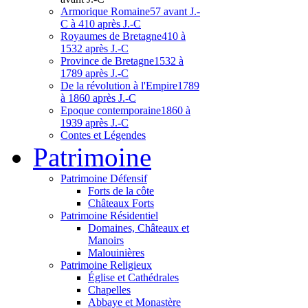
Armorique Romaine
57 avant J.-
C à 410 après J.-C
Royaumes de Bretagne
410 à
1532 après J.-C
Province de Bretagne
1532 à
1789 après J.-C
De la révolution à l'Empire
1789
à 1860 après J.-C
Epoque contemporaine
1860 à
1939 après J.-C
Contes et Légendes
Patri
moine
Patrimoine Défensif
Forts de la côte
Châteaux Forts
Patrimoine Résidentiel
Domaines, Châteaux et
Manoirs
Malouinières
Patrimoine Religieux
Église et Cathédrales
Chapelles
Abbaye et Monastère