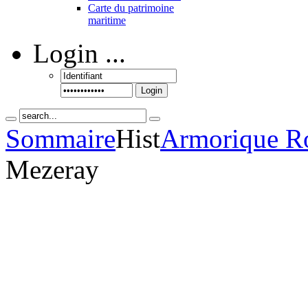
Carte du patrimoine
maritime
Login
...
Login
Sommaire
Hist
Armorique R
Mezeray