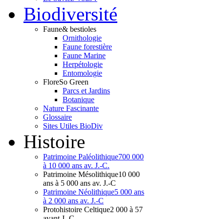
Bio
diversité
Faune
& bestioles
Ornithologie
Faune forestière
Faune Marine
Herpétologie
Entomologie
Flore
So Green
Parcs et Jardins
Botanique
Nature Fascinante
Glossaire
Sites Utiles BioDiv
Hist
oire
Patrimoine Paléolithique
700 000
à 10 000 ans av. J.-C.
Patrimoine Mésolithique
10 000
ans à 5 000 ans av. J.-C
Patrimoine Néolithique
5 000 ans
à 2 000 ans av. J.-C
Protohistoire Celtique
2 000 à 57
avant J.-C