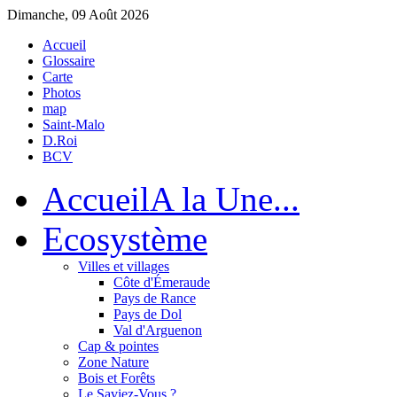
Dimanche, 09 Août 2026
Accueil
Glossaire
Carte
Photos
map
Saint-Malo
D.Roi
BCV
Accueil
A la Une...
Eco
système
Villes et villages
Côte d'Émeraude
Pays de Rance
Pays de Dol
Val d'Arguenon
Cap & pointes
Zone Nature
Bois et Forêts
Le Saviez-Vous ?