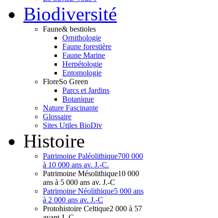
Bio
diversité
Faune
& bestioles
Ornithologie
Faune forestière
Faune Marine
Herpétologie
Entomologie
Flore
So Green
Parcs et Jardins
Botanique
Nature Fascinante
Glossaire
Sites Utiles BioDiv
Hist
oire
Patrimoine Paléolithique
700 000
à 10 000 ans av. J.-C.
Patrimoine Mésolithique
10 000
ans à 5 000 ans av. J.-C
Patrimoine Néolithique
5 000 ans
à 2 000 ans av. J.-C
Protohistoire Celtique
2 000 à 57
avant J.-C