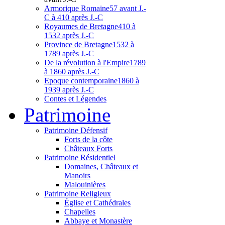
Armorique Romaine
57 avant J.-
C à 410 après J.-C
Royaumes de Bretagne
410 à
1532 après J.-C
Province de Bretagne
1532 à
1789 après J.-C
De la révolution à l'Empire
1789
à 1860 après J.-C
Epoque contemporaine
1860 à
1939 après J.-C
Contes et Légendes
Patri
moine
Patrimoine Défensif
Forts de la côte
Châteaux Forts
Patrimoine Résidentiel
Domaines, Châteaux et
Manoirs
Malouinières
Patrimoine Religieux
Église et Cathédrales
Chapelles
Abbaye et Monastère