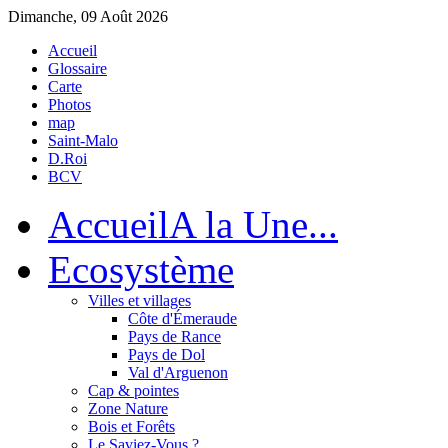
Dimanche, 09 Août 2026
Accueil
Glossaire
Carte
Photos
map
Saint-Malo
D.Roi
BCV
Accueil
A la Une...
Eco
système
Villes et villages
Côte d'Émeraude
Pays de Rance
Pays de Dol
Val d'Arguenon
Cap & pointes
Zone Nature
Bois et Forêts
Le Saviez-Vous ?