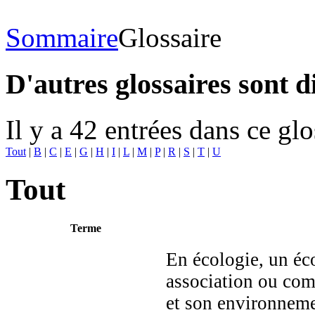
Sommaire
Glossaire
D'autres glossaires sont d
Il y a 42 entrées dans ce glo
Tout
|
B
|
C
|
E
|
G
|
H
|
I
|
L
|
M
|
P
|
R
|
S
|
T
|
U
Tout
Terme
En écologie, un éc
association ou com
et son environneme