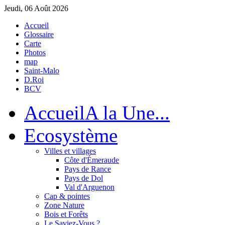
Jeudi, 06 Août 2026
Accueil
Glossaire
Carte
Photos
map
Saint-Malo
D.Roi
BCV
Accueil
A la Une...
Eco
système
Villes et villages
Côte d'Émeraude
Pays de Rance
Pays de Dol
Val d'Arguenon
Cap & pointes
Zone Nature
Bois et Forêts
Le Saviez-Vous ?