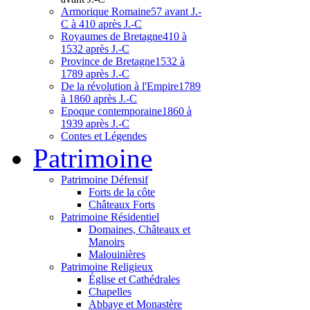
Armorique Romaine
57 avant J.-
C à 410 après J.-C
Royaumes de Bretagne
410 à
1532 après J.-C
Province de Bretagne
1532 à
1789 après J.-C
De la révolution à l'Empire
1789
à 1860 après J.-C
Epoque contemporaine
1860 à
1939 après J.-C
Contes et Légendes
Patri
moine
Patrimoine Défensif
Forts de la côte
Châteaux Forts
Patrimoine Résidentiel
Domaines, Châteaux et
Manoirs
Malouinières
Patrimoine Religieux
Église et Cathédrales
Chapelles
Abbaye et Monastère