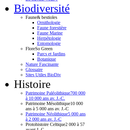
Bio
diversité
Faune
& bestioles
Ornithologie
Faune forestière
Faune Marine
Herpétologie
Entomologie
Flore
So Green
Parcs et Jardins
Botanique
Nature Fascinante
Glossaire
Sites Utiles BioDiv
Hist
oire
Patrimoine Paléolithique
700 000
à 10 000 ans av. J.-C.
Patrimoine Mésolithique
10 000
ans à 5 000 ans av. J.-C
Patrimoine Néolithique
5 000 ans
à 2 000 ans av. J.-C
Protohistoire Celtique
2 000 à 57
avant J.-C