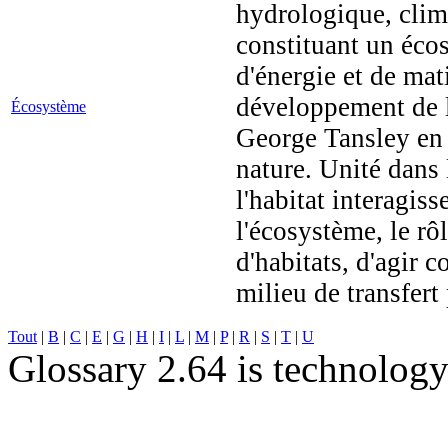
hydrologique, clima
constituant un éco
d'énergie et de mat
développement de l
Écosystème
George Tansley en 
nature. Unité dans 
l'habitat interagis
l'écosystème, le rôl
d'habitats, d'agir
milieu de transfert 
Tout
|
B
|
C
|
E
|
G
|
H
|
I
|
L
|
M
|
P
|
R
|
S
|
T
|
U
Glossary 2.64 is technolog