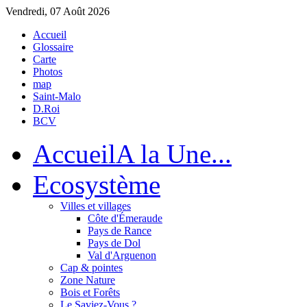
Vendredi, 07 Août 2026
Accueil
Glossaire
Carte
Photos
map
Saint-Malo
D.Roi
BCV
Accueil
A la Une...
Eco
système
Villes et villages
Côte d'Émeraude
Pays de Rance
Pays de Dol
Val d'Arguenon
Cap & pointes
Zone Nature
Bois et Forêts
Le Saviez-Vous ?