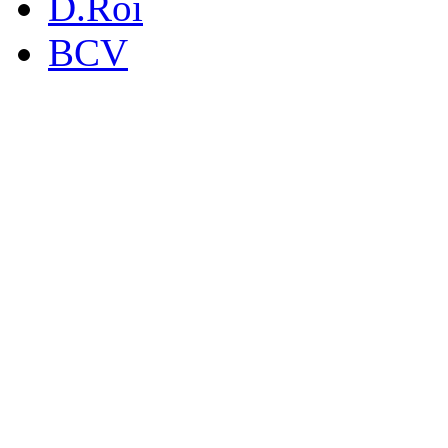
D.Roi
BCV