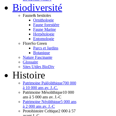
Bio
diversité
Faune
& bestioles
Ornithologie
Faune forestière
Faune Marine
Herpétologie
Entomologie
Flore
So Green
Parcs et Jardins
Botanique
Nature Fascinante
Glossaire
Sites Utiles BioDiv
Hist
oire
Patrimoine Paléolithique
700 000
à 10 000 ans av. J.-C.
Patrimoine Mésolithique
10 000
ans à 5 000 ans av. J.-C
Patrimoine Néolithique
5 000 ans
à 2 000 ans av. J.-C
Protohistoire Celtique
2 000 à 57
avant J.-C