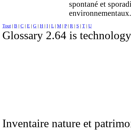
spontané et sporadi
environnementaux
Tout
|
B
|
C
|
E
|
G
|
H
|
I
|
L
|
M
|
P
|
R
|
S
|
T
|
U
Glossary 2.64 is technolog
Inventaire nature et patrimo