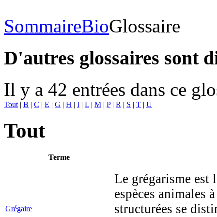
Sommaire
Bio
Glossaire
D'autres glossaires sont d
Il y a 42 entrées dans ce glo
Tout
|
B
|
C
|
E
|
G
|
H
|
I
|
L
|
M
|
P
|
R
|
S
|
T
|
U
Tout
Terme
Le grégarisme est 
espèces animales à
structurées se dist
Grégaire