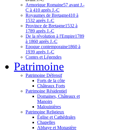
Armorique Romaine
57 avant J.-
C à 410 après J.-C
Royaumes de Bretagne
410 à
1532 après J.-C
Province de Bretagne
1532 à
1789 après J.-C
De la révolution à l'Empire
1789
à 1860 après J.-C
Epoque contemporaine
1860 à
1939 après J.-C
Contes et Légendes
Patri
moine
Patrimoine Défensif
Forts de la côte
Châteaux Forts
Patrimoine Résidentiel
Domaines, Châteaux et
Manoirs
Malouinières
Patrimoine Religieux
Église et Cathédrales
Chapelles
Abbaye et Monastère