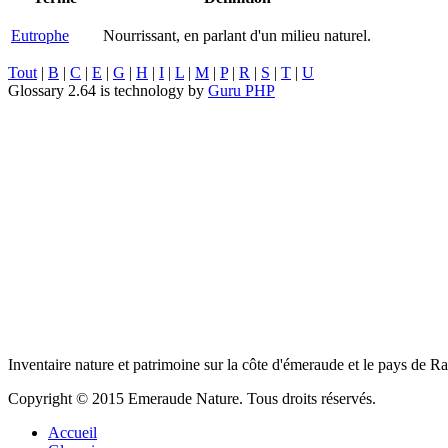
Eutrophe
Nourrissant, en parlant d'un milieu naturel.
Tout
|
B
|
C
|
E
|
G
|
H
|
I
|
L
|
M
|
P
|
R
|
S
|
T
|
U
Glossary 2.64 is technology by
Guru PHP
Inventaire nature et patrimoine sur la côte d'émeraude et le pays de R
Copyright © 2015 Emeraude Nature. Tous droits réservés.
Accueil