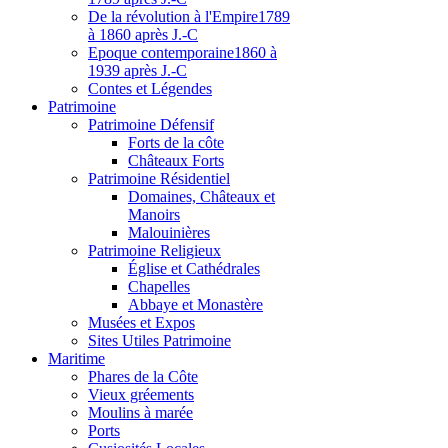
De la révolution à l'Empire
1789
à 1860 après J.-C
Epoque contemporaine
1860 à
1939 après J.-C
Contes et Légendes
Patri
moine
Patrimoine Défensif
Forts de la côte
Châteaux Forts
Patrimoine Résidentiel
Domaines, Châteaux et
Manoirs
Malouinières
Patrimoine Religieux
Église et Cathédrales
Chapelles
Abbaye et Monastère
Musées et Expos
Sites Utiles Patrimoine
Mar
itime
Phares de la Côte
Vieux gréements
Moulins à marée
Ports