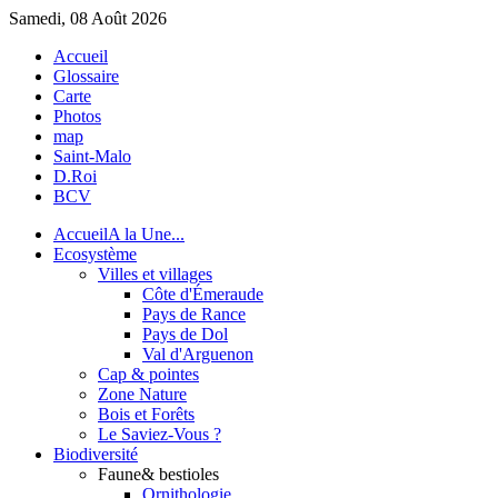
Samedi, 08 Août 2026
Accueil
Glossaire
Carte
Photos
map
Saint-Malo
D.Roi
BCV
Accueil
A la Une...
Eco
système
Villes et villages
Côte d'Émeraude
Pays de Rance
Pays de Dol
Val d'Arguenon
Cap & pointes
Zone Nature
Bois et Forêts
Le Saviez-Vous ?
Bio
diversité
Faune
& bestioles
Ornithologie