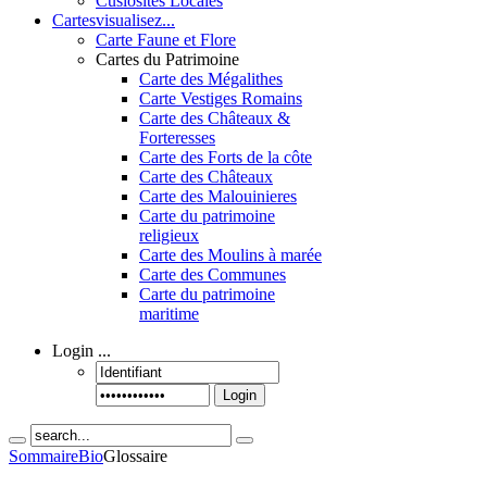
Cusiosités Locales
Cartes
visualisez...
Carte Faune et Flore
Cartes du Patrimoine
Carte des Mégalithes
Carte Vestiges Romains
Carte des Châteaux &
Forteresses
Carte des Forts de la côte
Carte des Châteaux
Carte des Malouinieres
Carte du patrimoine
religieux
Carte des Moulins à marée
Carte des Communes
Carte du patrimoine
maritime
Login
...
Login
Sommaire
Bio
Glossaire