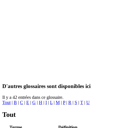
D'autres glossaires sont disponibles ici
Il y a 42 entrées dans ce glossaire.
Tout
|
B
|
C
|
E
|
G
|
H
|
I
|
L
|
M
|
P
|
R
|
S
|
T
|
U
Tout
Terme
Définition