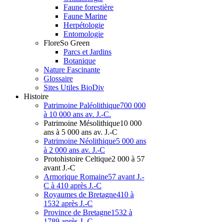
Faune forestière
Faune Marine
Herpétologie
Entomologie
Flore
So Green
Parcs et Jardins
Botanique
Nature Fascinante
Glossaire
Sites Utiles BioDiv
Hist
oire
Patrimoine Paléolithique
700 000
à 10 000 ans av. J.-C.
Patrimoine Mésolithique
10 000
ans à 5 000 ans av. J.-C
Patrimoine Néolithique
5 000 ans
à 2 000 ans av. J.-C
Protohistoire Celtique
2 000 à 57
avant J.-C
Armorique Romaine
57 avant J.-
C à 410 après J.-C
Royaumes de Bretagne
410 à
1532 après J.-C
Province de Bretagne
1532 à
1789 après J.-C