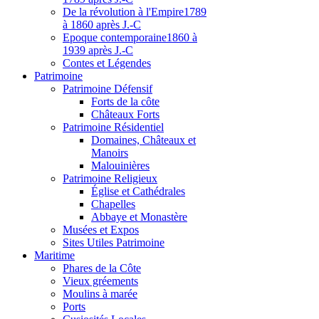
De la révolution à l'Empire
1789
à 1860 après J.-C
Epoque contemporaine
1860 à
1939 après J.-C
Contes et Légendes
Patri
moine
Patrimoine Défensif
Forts de la côte
Châteaux Forts
Patrimoine Résidentiel
Domaines, Châteaux et
Manoirs
Malouinières
Patrimoine Religieux
Église et Cathédrales
Chapelles
Abbaye et Monastère
Musées et Expos
Sites Utiles Patrimoine
Mar
itime
Phares de la Côte
Vieux gréements
Moulins à marée
Ports