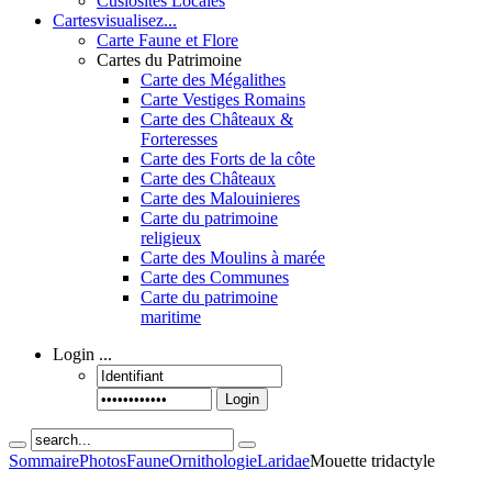
Cusiosités Locales
Cartes
visualisez...
Carte Faune et Flore
Cartes du Patrimoine
Carte des Mégalithes
Carte Vestiges Romains
Carte des Châteaux &
Forteresses
Carte des Forts de la côte
Carte des Châteaux
Carte des Malouinieres
Carte du patrimoine
religieux
Carte des Moulins à marée
Carte des Communes
Carte du patrimoine
maritime
Login
...
Login
Sommaire
Photos
Faune
Ornithologie
Laridae
Mouette tridactyle