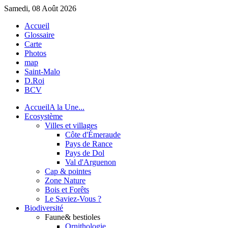
Samedi, 08 Août 2026
Accueil
Glossaire
Carte
Photos
map
Saint-Malo
D.Roi
BCV
Accueil
A la Une...
Eco
système
Villes et villages
Côte d'Émeraude
Pays de Rance
Pays de Dol
Val d'Arguenon
Cap & pointes
Zone Nature
Bois et Forêts
Le Saviez-Vous ?
Bio
diversité
Faune
& bestioles
Ornithologie