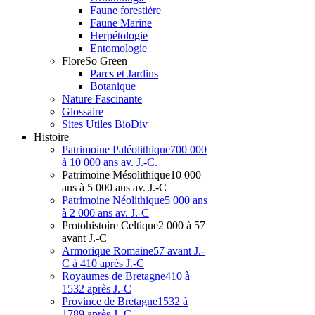
Faune forestière
Faune Marine
Herpétologie
Entomologie
Flore
So Green
Parcs et Jardins
Botanique
Nature Fascinante
Glossaire
Sites Utiles BioDiv
Hist
oire
Patrimoine Paléolithique
700 000
à 10 000 ans av. J.-C.
Patrimoine Mésolithique
10 000
ans à 5 000 ans av. J.-C
Patrimoine Néolithique
5 000 ans
à 2 000 ans av. J.-C
Protohistoire Celtique
2 000 à 57
avant J.-C
Armorique Romaine
57 avant J.-
C à 410 après J.-C
Royaumes de Bretagne
410 à
1532 après J.-C
Province de Bretagne
1532 à
1789 après J.-C