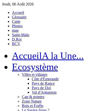
Jeudi, 06 Août 2026
Accueil
Glossaire
Carte
Photos
map
Saint-Malo
D.Roi
BCV
Accueil
A la Une...
Eco
système
Villes et villages
Côte d'Émeraude
Pays de Rance
Pays de Dol
Val d'Arguenon
Cap & pointes
Zone Nature
Bois et Forêts
Le Saviez-Vous ?