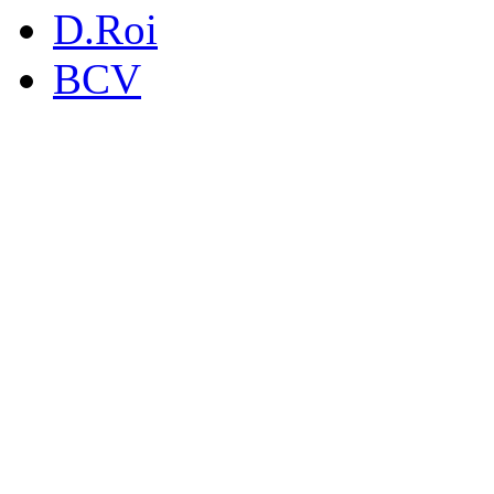
D.Roi
BCV