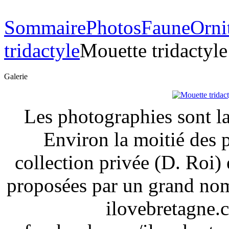
Sommaire
Photos
Faune
Orni
tridactyle
Mouette tridactyle
Galerie
Les photographies sont la
Environ la moitié des 
collection privée (D. Roi) 
proposées par un grand nom
ilovebretagne.