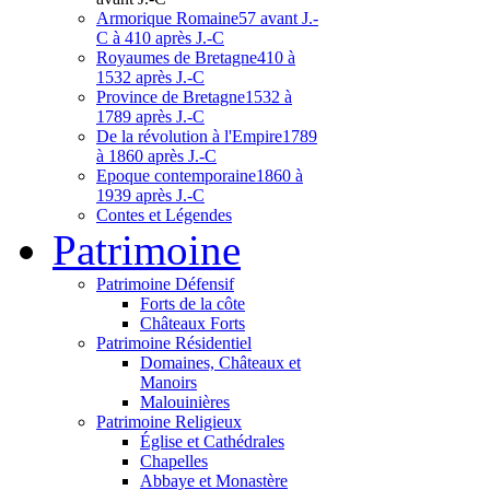
Armorique Romaine
57 avant J.-
C à 410 après J.-C
Royaumes de Bretagne
410 à
1532 après J.-C
Province de Bretagne
1532 à
1789 après J.-C
De la révolution à l'Empire
1789
à 1860 après J.-C
Epoque contemporaine
1860 à
1939 après J.-C
Contes et Légendes
Patri
moine
Patrimoine Défensif
Forts de la côte
Châteaux Forts
Patrimoine Résidentiel
Domaines, Châteaux et
Manoirs
Malouinières
Patrimoine Religieux
Église et Cathédrales
Chapelles
Abbaye et Monastère