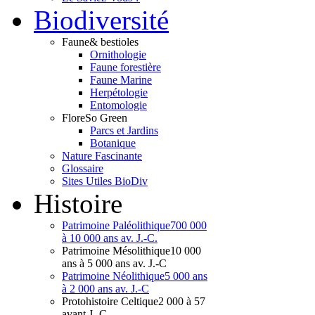
Bio
diversité
Faune
& bestioles
Ornithologie
Faune forestière
Faune Marine
Herpétologie
Entomologie
Flore
So Green
Parcs et Jardins
Botanique
Nature Fascinante
Glossaire
Sites Utiles BioDiv
Hist
oire
Patrimoine Paléolithique
700 000
à 10 000 ans av. J.-C.
Patrimoine Mésolithique
10 000
ans à 5 000 ans av. J.-C
Patrimoine Néolithique
5 000 ans
à 2 000 ans av. J.-C
Protohistoire Celtique
2 000 à 57
avant J.-C