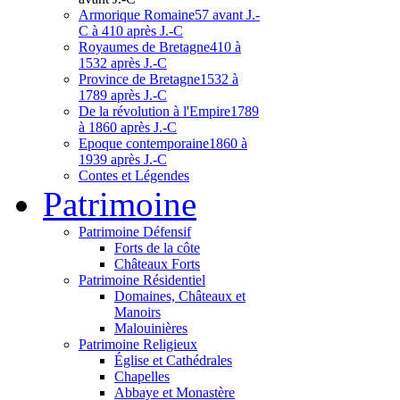
Armorique Romaine
57 avant J.-
C à 410 après J.-C
Royaumes de Bretagne
410 à
1532 après J.-C
Province de Bretagne
1532 à
1789 après J.-C
De la révolution à l'Empire
1789
à 1860 après J.-C
Epoque contemporaine
1860 à
1939 après J.-C
Contes et Légendes
Patri
moine
Patrimoine Défensif
Forts de la côte
Châteaux Forts
Patrimoine Résidentiel
Domaines, Châteaux et
Manoirs
Malouinières
Patrimoine Religieux
Église et Cathédrales
Chapelles
Abbaye et Monastère