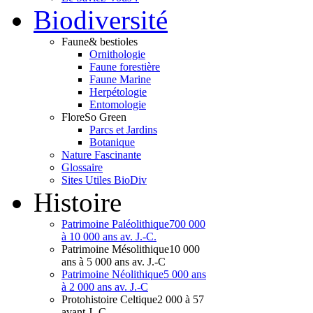
Bio
diversité
Faune
& bestioles
Ornithologie
Faune forestière
Faune Marine
Herpétologie
Entomologie
Flore
So Green
Parcs et Jardins
Botanique
Nature Fascinante
Glossaire
Sites Utiles BioDiv
Hist
oire
Patrimoine Paléolithique
700 000
à 10 000 ans av. J.-C.
Patrimoine Mésolithique
10 000
ans à 5 000 ans av. J.-C
Patrimoine Néolithique
5 000 ans
à 2 000 ans av. J.-C
Protohistoire Celtique
2 000 à 57
avant J.-C