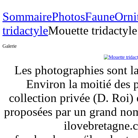
Sommaire
Photos
Faune
Orni
tridactyle
Mouette tridactyle
Galerie
Les photographies sont la
Environ la moitié des 
collection privée (D. Roi) 
proposées par un grand nom
ilovebretagne.