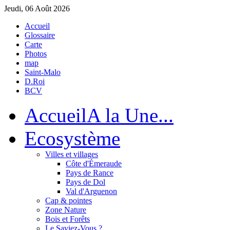
Jeudi, 06 Août 2026
Accueil
Glossaire
Carte
Photos
map
Saint-Malo
D.Roi
BCV
Accueil
A la Une...
Eco
système
Villes et villages
Côte d'Émeraude
Pays de Rance
Pays de Dol
Val d'Arguenon
Cap & pointes
Zone Nature
Bois et Forêts
Le Saviez-Vous ?