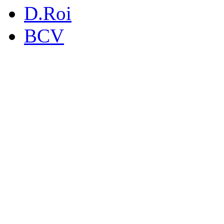
D.Roi
BCV