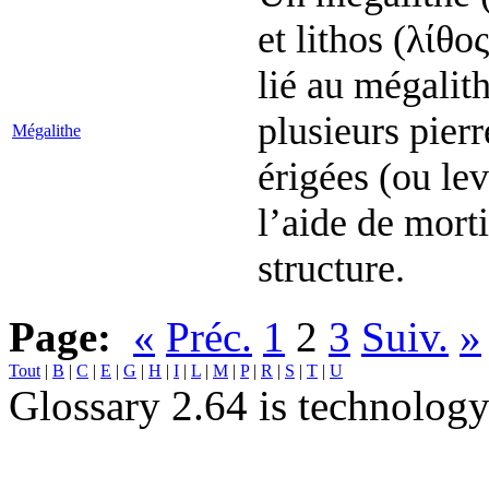
et lithos (λίθο
lié au mégalit
plusieurs pier
Mégalithe
érigées (ou le
l’aide de mort
structure.
Page:
«
Préc.
1
2
3
Suiv.
»
Tout
|
B
|
C
|
E
|
G
|
H
|
I
|
L
|
M
|
P
|
R
|
S
|
T
|
U
Glossary 2.64 is technolog