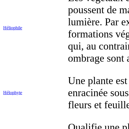
poussent de ma
lumière. Par e
Héliophile
formations vég
qui, au contrai
ombrage sont a
Une plante est 
enracinée sous 
Hélophyte
fleurs et feuil
Qualifie une pl