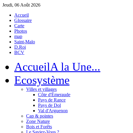
Jeudi, 06 Août 2026
Accueil
Glossaire
Carte
Photos
map
Saint-Malo
D.Roi
BCV
Accueil
A la Une...
Eco
système
Villes et villages
Côte d'Émeraude
Pays de Rance
Pays de Dol
Val d'Arguenon
Cap & pointes
Zone Nature
Bois et Forêts
Le Saviez-Vous ?