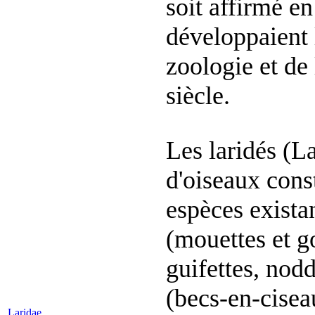
soit affirmé 
développaient l
zoologie et de
siècle.
Les laridés (L
d'oiseaux cons
espèces exista
(mouettes et go
guifettes, nod
(becs-en-cisea
Laridae