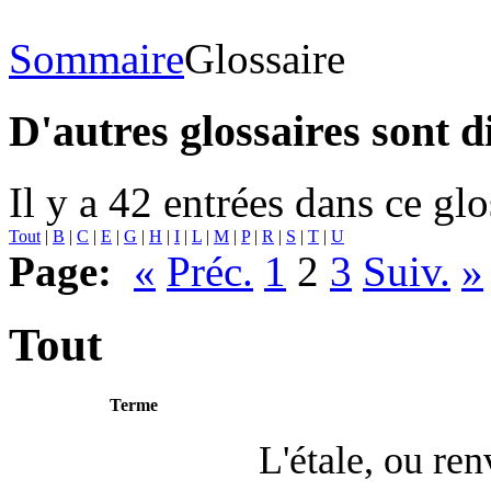
Sommaire
Glossaire
D'autres glossaires sont d
Il y a 42 entrées dans ce glo
Tout
|
B
|
C
|
E
|
G
|
H
|
I
|
L
|
M
|
P
|
R
|
S
|
T
|
U
Page:
«
Préc.
1
2
3
Suiv.
»
Tout
Terme
L'étale, ou re