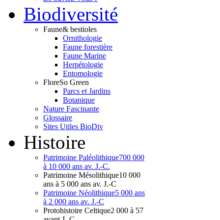
Bio
diversité
Faune
& bestioles
Ornithologie
Faune forestière
Faune Marine
Herpétologie
Entomologie
Flore
So Green
Parcs et Jardins
Botanique
Nature Fascinante
Glossaire
Sites Utiles BioDiv
Hist
oire
Patrimoine Paléolithique
700 000
à 10 000 ans av. J.-C.
Patrimoine Mésolithique
10 000
ans à 5 000 ans av. J.-C
Patrimoine Néolithique
5 000 ans
à 2 000 ans av. J.-C
Protohistoire Celtique
2 000 à 57
avant J.-C