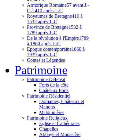
Armorique Romaine
57 avant J.-
C à 410 après J.-C
Royaumes de Bretagne
410 à
1532 après J.-C
Province de Bretagne
1532 à
1789 après J.-C
De la révolution à l'Empire
1789
à 1860 après J.-C
Epoque contemporaine
1860 à
1939 après J.-C
Contes et Légendes
Patri
moine
Patrimoine Défensif
Forts de la côte
Châteaux Forts
Patrimoine Résidentiel
Domaines, Châteaux et
Manoirs
Malouinières
Patrimoine Religieux
Église et Cathédrales
Chapelles
Abbaye et Monastère